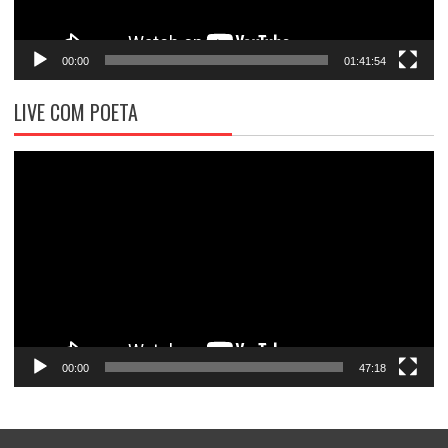
00:00
01:41:54
LIVE COM POETA
Tocador
de
vídeo
00:00
47:18