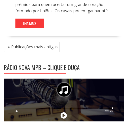
prêmios para quem acertar um grande coração
formado por balões. Os casais podem ganhar até…
LEIA MAIS
N
Publicações mais antigas
A
V
E
RÁDIO NOVA MPB – CLIQUE E OUÇA
G
A
Ç
Ã
O
P
O
R
P
O