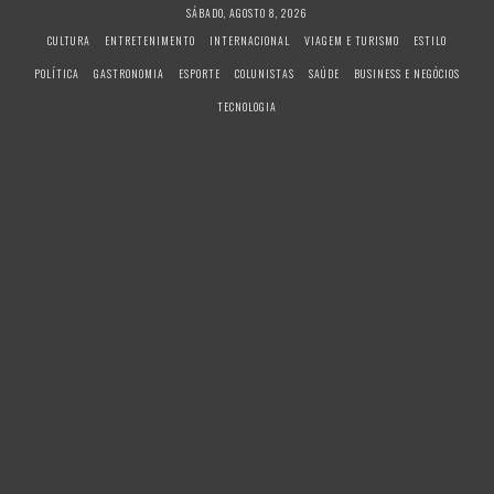
S
SÁBADO, AGOSTO 8, 2026
k
CULTURA
ENTRETENIMENTO
INTERNACIONAL
VIAGEM E TURISMO
ESTILO
i
POLÍTICA
GASTRONOMIA
ESPORTE
COLUNISTAS
SAÚDE
BUSINESS E NEGÓCIOS
p
t
TECNOLOGIA
o
c
o
n
t
e
n
t