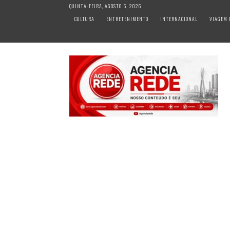
S
QUINTA-FEIRA, AGOSTO 6, 2026
k
CULTURA
ENTRETENIMENTO
INTERNACIONAL
VIAGEM 
i
p
t
o
c
o
n
t
e
n
t