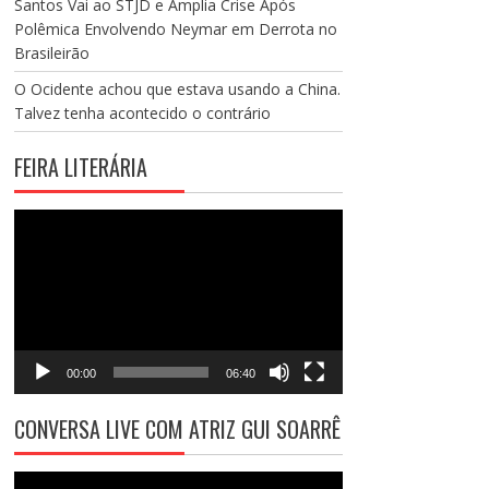
Santos Vai ao STJD e Amplia Crise Após
Polêmica Envolvendo Neymar em Derrota no
Brasileirão
O Ocidente achou que estava usando a China.
Talvez tenha acontecido o contrário
FEIRA LITERÁRIA
Tocador
de
vídeo
00:00
06:40
CONVERSA LIVE COM ATRIZ GUI SOARRÊ
Tocador