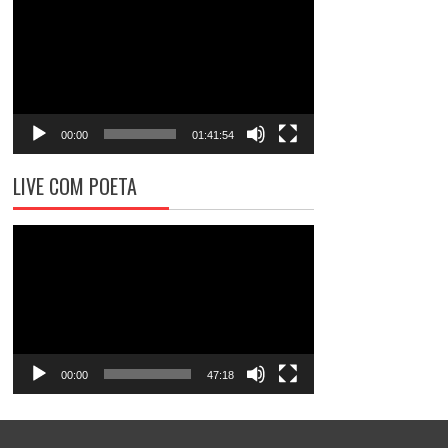
de
vídeo
00:00
01:41:54
LIVE COM POETA
Tocador
de
vídeo
00:00
47:18