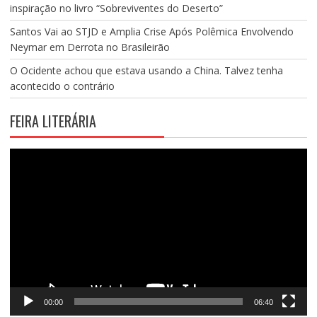
inspiração no livro “Sobreviventes do Deserto”
Santos Vai ao STJD e Amplia Crise Após Polêmica Envolvendo
Neymar em Derrota no Brasileirão
O Ocidente achou que estava usando a China. Talvez tenha
acontecido o contrário
FEIRA LITERÁRIA
Tocador
de
vídeo
00:00
06:40