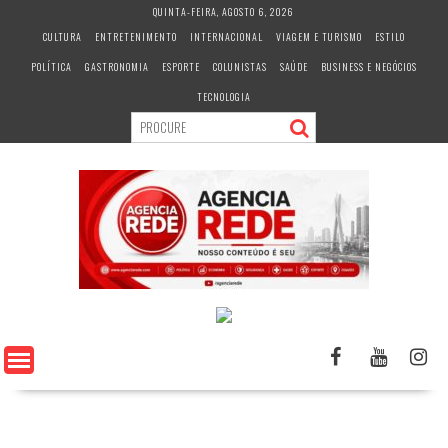
S
QUINTA-FEIRA, AGOSTO 6, 2026
k
CULTURA
ENTRETENIMENTO
INTERNACIONAL
VIAGEM E TURISMO
ESTILO
i
POLÍTICA
GASTRONOMIA
ESPORTE
COLUNISTAS
SAÚDE
BUSINESS E NEGÓCIOS
p
t
TECNOLOGIA
o
c
o
n
t
e
n
t