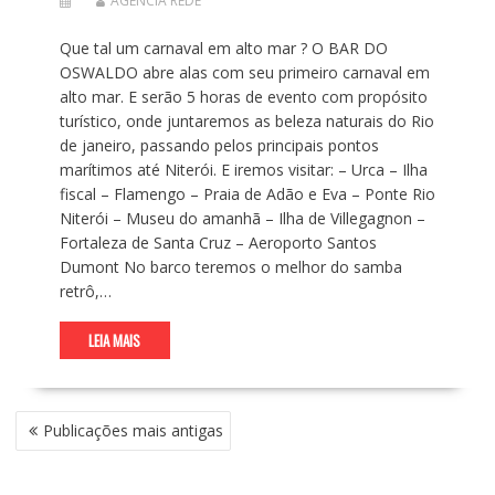
AGENCIA REDE
Que tal um carnaval em alto mar ? O BAR DO
OSWALDO abre alas com seu primeiro carnaval em
alto mar. E serão 5 horas de evento com propósito
turístico, onde juntaremos as beleza naturais do Rio
de janeiro, passando pelos principais pontos
marítimos até Niterói. E iremos visitar: – Urca – Ilha
fiscal – Flamengo – Praia de Adão e Eva – Ponte Rio
Niterói – Museu do amanhã – Ilha de Villegagnon –
Fortaleza de Santa Cruz – Aeroporto Santos
Dumont No barco teremos o melhor do samba
retrô,…
LEIA MAIS
N
Publicações mais antigas
A
V