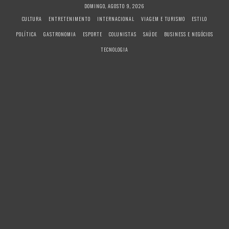
S
DOMINGO, AGOSTO 9, 2026
k
CULTURA
ENTRETENIMENTO
INTERNACIONAL
VIAGEM E TURISMO
ESTILO
i
POLÍTICA
GASTRONOMIA
ESPORTE
COLUNISTAS
SAÚDE
BUSINESS E NEGÓCIOS
p
t
TECNOLOGIA
o
c
o
n
t
e
n
t