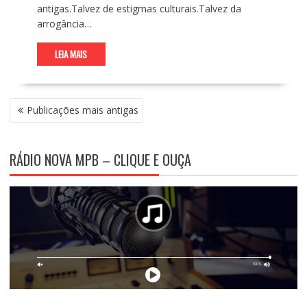
antigas.Talvez de estigmas culturais.Talvez da
arrogância…
LEIA MAIS
N
Publicações mais antigas
A
V
E
RÁDIO NOVA MPB – CLIQUE E OUÇA
G
A
Ç
Ã
O
P
O
R
P
O