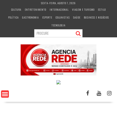
S
SEXTA-FEIRA, AGOSTO 7, 2026
k
CULTURA
ENTRETENIMENTO
INTERNACIONAL
VIAGEM E TURISMO
ESTILO
i
POLÍTICA
GASTRONOMIA
ESPORTE
COLUNISTAS
SAÚDE
BUSINESS E NEGÓCIOS
p
t
TECNOLOGIA
o
c
o
n
t
e
n
t