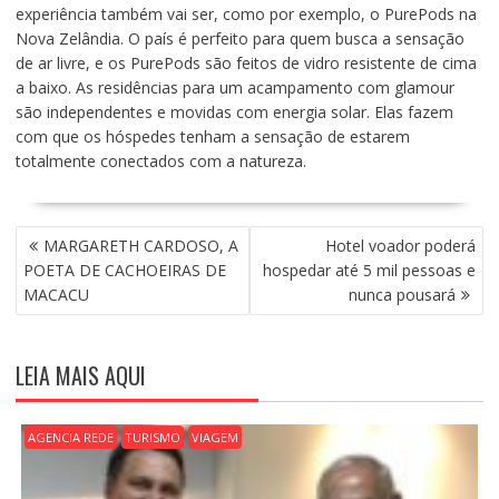
experiência também vai ser, como por exemplo, o PurePods na
Nova Zelândia. O país é perfeito para quem busca a sensação
de ar livre, e os PurePods são feitos de vidro resistente de cima
a baixo. As residências para um acampamento com glamour
são independentes e movidas com energia solar. Elas fazem
com que os hóspedes tenham a sensação de estarem
totalmente conectados com a natureza.
N
MARGARETH CARDOSO, A
Hotel voador poderá
A
POETA DE CACHOEIRAS DE
hospedar até 5 mil pessoas e
V
MACACU
nunca pousará
E
G
A
LEIA MAIS AQUI
Ç
Ã
O
AGENCIA REDE
TURISMO
VIAGEM
D
E