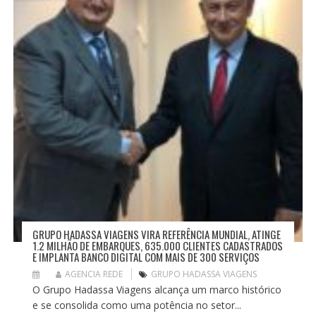
P
O
S
T
GRUPO HADASSA VIAGENS VIRA REFERÊNCIA MUNDIAL, ATINGE
1.2 MILHÃO DE EMBARQUES, 635.000 CLIENTES CADASTRADOS
E IMPLANTA BANCO DIGITAL COM MAIS DE 300 SERVIÇOS
AGENCIA REDE
GRUPO HADASSA VIAGENS
O Grupo Hadassa Viagens alcança um marco histórico
e se consolida como uma potência no setor...