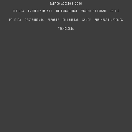
S
SÁBADO, AGOSTO 8, 2026
k
CULTURA
ENTRETENIMENTO
INTERNACIONAL
VIAGEM E TURISMO
ESTILO
i
POLÍTICA
GASTRONOMIA
ESPORTE
COLUNISTAS
SAÚDE
BUSINESS E NEGÓCIOS
p
t
TECNOLOGIA
o
c
o
n
t
e
n
t