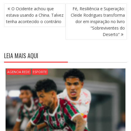
N
O Ocidente achou que
Fé, Resiliência e Superação:
A
estava usando a China. Talvez
Cleide Rodrigues transforma
V
tenha acontecido o contrário
dor em inspiração no livro
E
“Sobreviventes do
G
Deserto”
A
Ç
Ã
LEIA MAIS AQUI
O
D
E
AGENCIA REDE
ESPORTE
P
O
S
T