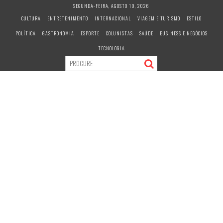
S
SEGUNDA-FEIRA, AGOSTO 10, 2026
k
CULTURA
ENTRETENIMENTO
INTERNACIONAL
VIAGEM E TURISMO
ESTILO
i
POLÍTICA
GASTRONOMIA
ESPORTE
COLUNISTAS
SAÚDE
BUSINESS E NEGÓCIOS
p
t
TECNOLOGIA
o
c
o
n
t
e
n
t