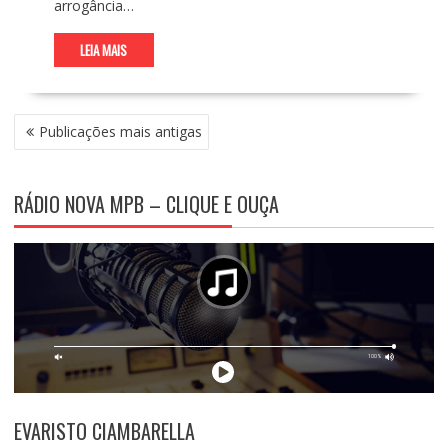
arrogância…
LEIA MAIS
N
Publicações mais antigas
A
V
E
RÁDIO NOVA MPB – CLIQUE E OUÇA
G
A
Ç
Ã
O
P
O
R
P
O
EVARISTO CIAMBARELLA
S