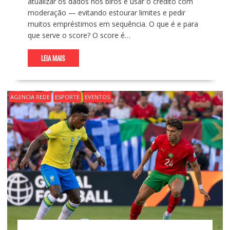
atualizar os dados nos birôs e usar o crédito com
moderação — evitando estourar limites e pedir
muitos empréstimos em sequência. O que é e para
que serve o score? O score é…
LEIA MAIS
AGENCIA REDE
ESPORTE
EVENTOS