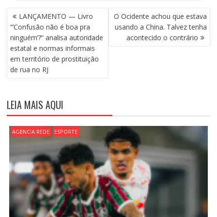
N
LANÇAMENTO — Livro
O Ocidente achou que estava
A
“’Confusão não é boa pra
usando a China. Talvez tenha
V
ninguém’?” analisa autoridade
acontecido o contrário
E
estatal e normas informais
G
em território de prostituição
A
de rua no RJ
Ç
Ã
O
LEIA MAIS AQUI
D
E
P
AGENCIA REDE
ESPORTE
O
S
T