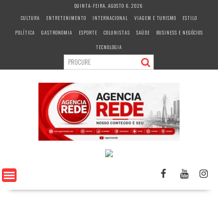
S
QUINTA-FEIRA, AGOSTO 6, 2026
k
CULTURA
ENTRETENIMENTO
INTERNACIONAL
VIAGEM E TURISMO
ESTILO
i
POLÍTICA
GASTRONOMIA
ESPORTE
COLUNISTAS
SAÚDE
BUSINESS E NEGÓCIOS
p
t
TECNOLOGIA
o
c
o
n
t
e
n
t