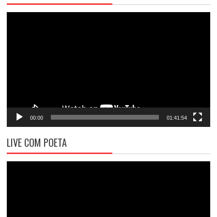
Tocador
de
vídeo
00:00
01:41:54
LIVE COM POETA
Tocador
de
vídeo