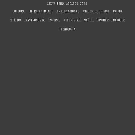
S
SEXTA-FEIRA, AGOSTO 7, 2026
k
CULTURA
ENTRETENIMENTO
INTERNACIONAL
VIAGEM E TURISMO
ESTILO
i
POLÍTICA
GASTRONOMIA
ESPORTE
COLUNISTAS
SAÚDE
BUSINESS E NEGÓCIOS
p
t
TECNOLOGIA
o
c
o
n
t
e
n
t