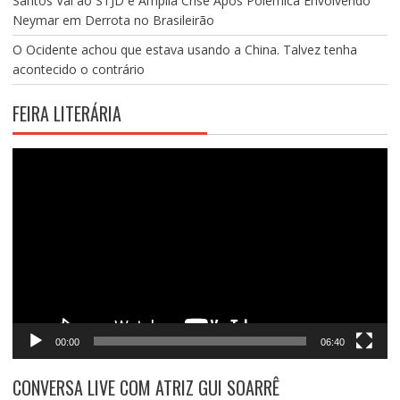
Santos Vai ao STJD e Amplia Crise Após Polêmica Envolvendo
Neymar em Derrota no Brasileirão
O Ocidente achou que estava usando a China. Talvez tenha
acontecido o contrário
FEIRA LITERÁRIA
Tocador
de
vídeo
00:00
06:40
CONVERSA LIVE COM ATRIZ GUI SOARRÊ