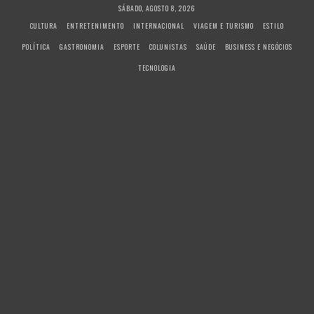
S
SÁBADO, AGOSTO 8, 2026
k
CULTURA
ENTRETENIMENTO
INTERNACIONAL
VIAGEM E TURISMO
ESTILO
i
POLÍTICA
GASTRONOMIA
ESPORTE
COLUNISTAS
SAÚDE
BUSINESS E NEGÓCIOS
p
t
TECNOLOGIA
o
c
o
n
t
e
n
t