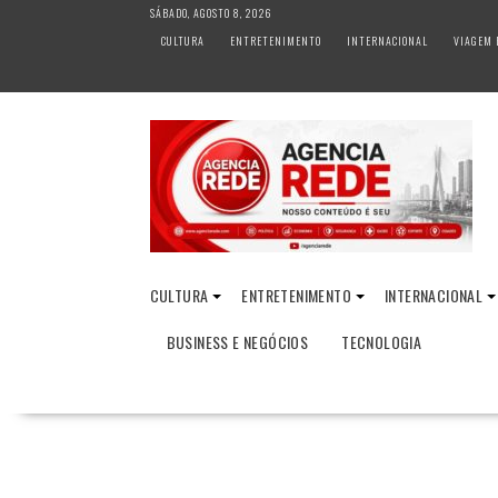
S
SÁBADO, AGOSTO 8, 2026
k
CULTURA
ENTRETENIMENTO
INTERNACIONAL
VIAGEM 
i
p
t
o
c
o
n
t
e
n
CULTURA
ENTRETENIMENTO
INTERNACIONAL
t
BUSINESS E NEGÓCIOS
TECNOLOGIA