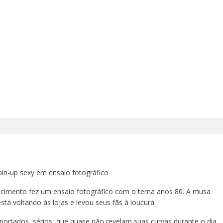
in-up sexy em ensaio fotográfico
scimento fez um ensaio fotográfico com o tema anos 80. A musa
tá voltando às lojas e levou seus fãs à loucura.
ortados, sérios, que quase não revelam suas curvas durante o dia