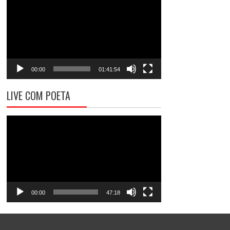
de
vídeo
00:00
01:41:54
LIVE COM POETA
Tocador
de
vídeo
00:00
47:18