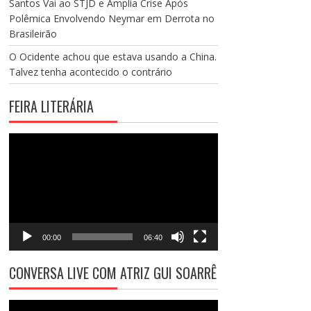
Santos Vai ao STJD e Amplia Crise Após
Polêmica Envolvendo Neymar em Derrota no
Brasileirão
O Ocidente achou que estava usando a China.
Talvez tenha acontecido o contrário
FEIRA LITERÁRIA
Tocador
de
vídeo
00:00
06:40
CONVERSA LIVE COM ATRIZ GUI SOARRÊ
Tocador