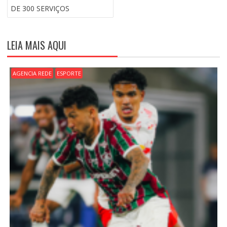
Ã
DE 300 SERVIÇOS
O
D
E
LEIA MAIS AQUI
P
O
S
AGENCIA REDE
ESPORTE
T