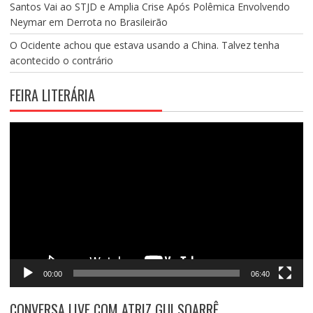
Santos Vai ao STJD e Amplia Crise Após Polêmica Envolvendo
Neymar em Derrota no Brasileirão
O Ocidente achou que estava usando a China. Talvez tenha
acontecido o contrário
FEIRA LITERÁRIA
Tocador
de
vídeo
00:00
06:40
CONVERSA LIVE COM ATRIZ GUI SOARRÊ