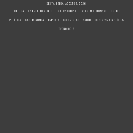
S
SEXTA-FEIRA, AGOSTO 7, 2026
k
CULTURA
ENTRETENIMENTO
INTERNACIONAL
VIAGEM E TURISMO
ESTILO
i
POLÍTICA
GASTRONOMIA
ESPORTE
COLUNISTAS
SAÚDE
BUSINESS E NEGÓCIOS
p
t
TECNOLOGIA
o
c
o
n
t
e
n
t