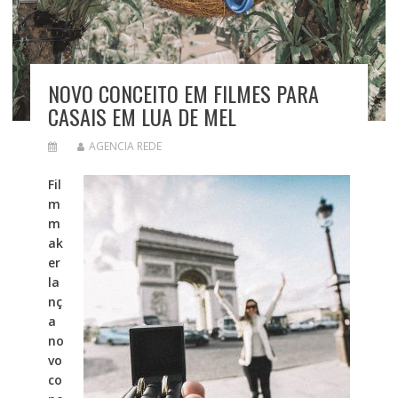
NOVO CONCEITO EM FILMES PARA
CASAIS EM LUA DE MEL
AGENCIA REDE
Fil
m
m
ak
er
la
nç
a
no
vo
co