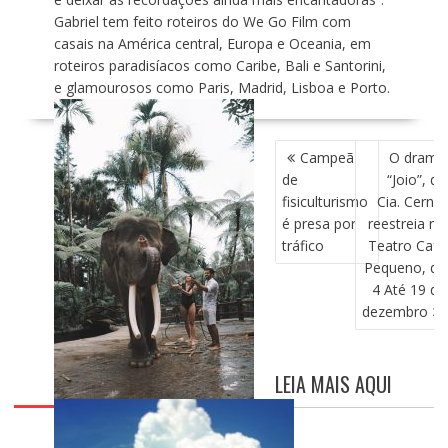
Gabriel tem feito roteiros do We Go Film com
casais na América central, Europa e Oceania, em
roteiros paradisíacos como Caribe, Bali e Santorini,
e glamourosos como Paris, Madrid, Lisboa e Porto.
N
Campeã
O drama
A
de
“Joio”, da
V
fisiculturismo
Cia. Cerne,
E
é presa por
reestreia no
G
tráfico
Teatro Café
A
Pequeno, de
Ç
4 Até 19 de
Ã
dezembro
O
D
E
LEIA MAIS AQUI
P
O
S