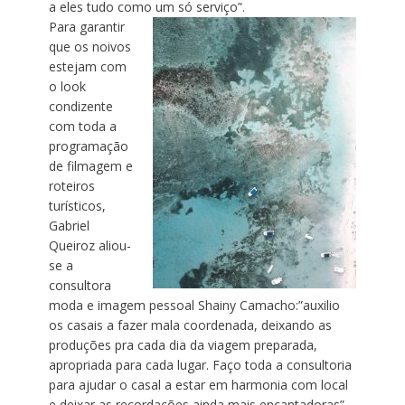
a eles tudo como um só serviço”.
Para garantir
que os noivos
estejam com
o look
condizente
com toda a
programação
de filmagem e
roteiros
turísticos,
Gabriel
Queiroz aliou-
se a
consultora
moda e imagem pessoal Shainy Camacho:”auxilio
os casais a fazer mala coordenada, deixando as
produções pra cada dia da viagem preparada,
apropriada para cada lugar. Faço toda a consultoria
para ajudar o casal a estar em harmonia com local
e deixar as recordações ainda mais encantadoras”.