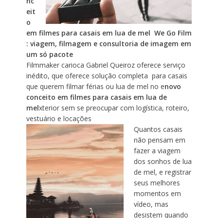
nc
eit
o
em filmes para casais em lua de mel We Go Film
: viagem, filmagem e consultoria de imagem em
um só pacote
Filmmaker carioca Gabriel Queiroz oferece serviço
inédito, que oferece solução completa para casais
que querem filmar férias ou lua de mel no e
novo
conceito em filmes para casais em lua de
mel
xterior sem se preocupar com logística, roteiro,
vestuário e locações
Quantos casais
não pensam em
fazer a viagem
dos sonhos de lua
de mel, e registrar
seus melhores
momentos em
vídeo, mas
desistem quando