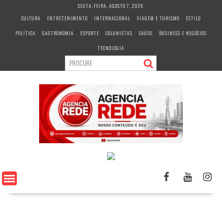
S
SEXTA-FEIRA, AGOSTO 7, 2026
k
CULTURA
ENTRETENIMENTO
INTERNACIONAL
VIAGEM E TURISMO
ESTILO
i
POLÍTICA
GASTRONOMIA
ESPORTE
COLUNISTAS
SAÚDE
BUSINESS E NEGÓCIOS
p
t
TECNOLOGIA
o
c
o
n
t
e
n
t