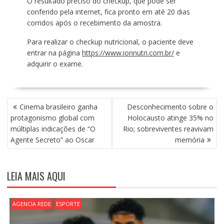
O resultado preciso do checkup, que pode ser
conferido pela internet, fica pronto em até 20 dias
corridos após o recebimento da amostra.
Para realizar o checkup nutricional, o paciente deve
entrar na página
https://www.ionnutri.com.br/
e
adquirir o exame.
N
Cinema brasileiro ganha
Desconhecimento sobre o
A
protagonismo global com
Holocausto atinge 35% no
V
múltiplas indicações de “O
Rio; sobreviventes reavivam
E
Agente Secreto” ao Oscar
memória
G
A
Ç
LEIA MAIS AQUI
Ã
O
D
AGENCIA REDE
ESPORTE
E