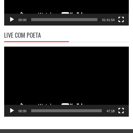
00:00
01:41:54
LIVE COM POETA
Tocador
de
vídeo
00:00
47:18