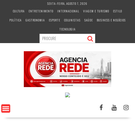
S
SEXTA-FEIRA, AGOSTO 7, 2026
k
CULTURA
ENTRETENIMENTO
INTERNACIONAL
VIAGEM E TURISMO
ESTILO
i
POLÍTICA
GASTRONOMIA
ESPORTE
COLUNISTAS
SAÚDE
BUSINESS E NEGÓCIOS
p
t
TECNOLOGIA
o
c
o
n
t
e
n
t