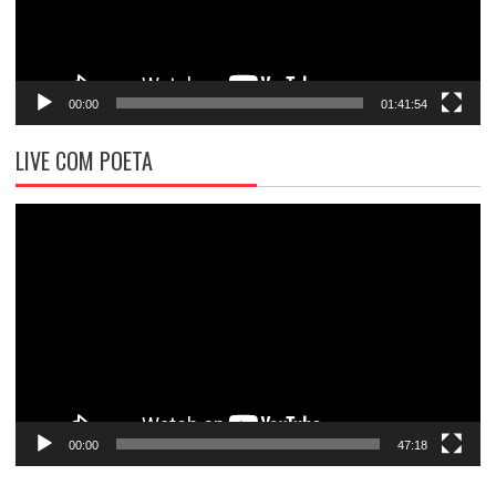
00:00
01:41:54
LIVE COM POETA
Tocador
de
vídeo
00:00
47:18