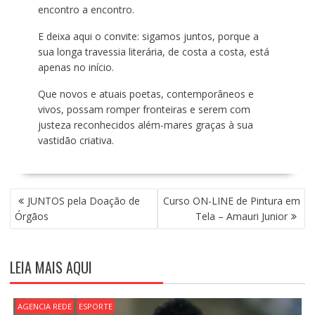
encontro a encontro.
E deixa aqui o convite: sigamos juntos, porque a
sua longa travessia literária, de costa a costa, está
apenas no início.
Que novos e atuais poetas, contemporâneos e
vivos, possam romper fronteiras e serem com
justeza reconhecidos além-mares graças à sua
vastidão criativa.
N
JUNTOS pela Doação de
Curso ON-LINE de Pintura em
A
Órgãos
Tela – Amauri Junior
V
E
G
LEIA MAIS AQUI
A
Ç
Ã
AGENCIA REDE
ESPORTE