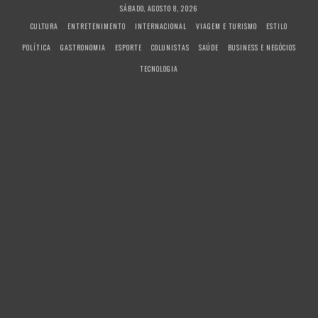
S
SÁBADO, AGOSTO 8, 2026
k
CULTURA
ENTRETENIMENTO
INTERNACIONAL
VIAGEM E TURISMO
ESTILO
i
POLÍTICA
GASTRONOMIA
ESPORTE
COLUNISTAS
SAÚDE
BUSINESS E NEGÓCIOS
p
t
TECNOLOGIA
o
c
o
n
t
e
n
t