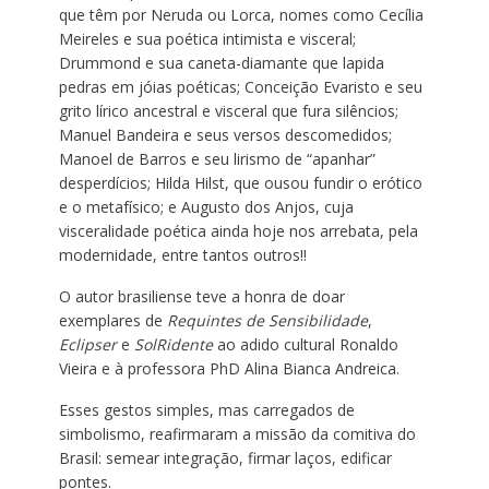
que têm por Neruda ou Lorca, nomes como Cecília
Meireles e sua poética intimista e visceral;
Drummond e sua caneta-diamante que lapida
pedras em jóias poéticas; Conceição Evaristo e seu
grito lírico ancestral e visceral que fura silêncios;
Manuel Bandeira e seus versos descomedidos;
Manoel de Barros e seu lirismo de “apanhar”
desperdícios; Hilda Hilst, que ousou fundir o erótico
e o metafísico; e Augusto dos Anjos, cuja
visceralidade poética ainda hoje nos arrebata, pela
modernidade, entre tantos outros!!
O autor brasiliense teve a honra de doar
exemplares de
Requintes de Sensibilidade
,
Eclipser
e
SolRidente
ao adido cultural Ronaldo
Vieira e à professora PhD Alina Bianca Andreica.
Esses gestos simples, mas carregados de
simbolismo, reafirmaram a missão da comitiva do
Brasil: semear integração, firmar laços, edificar
pontes.