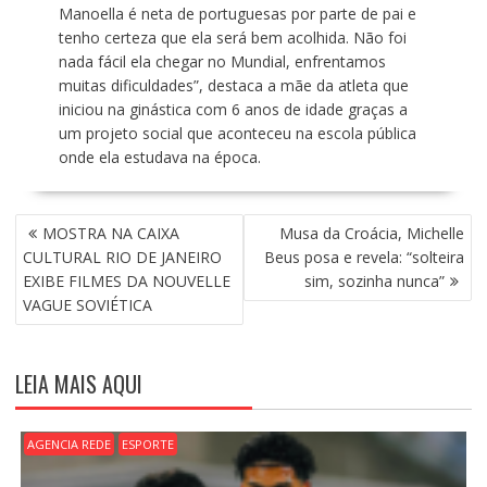
Manoella é neta de portuguesas por parte de pai e
tenho certeza que ela será bem acolhida. Não foi
nada fácil ela chegar no Mundial, enfrentamos
muitas dificuldades”, destaca a mãe da atleta que
iniciou na ginástica com 6 anos de idade graças a
um projeto social que aconteceu na escola pública
onde ela estudava na época.
N
MOSTRA NA CAIXA
Musa da Croácia, Michelle
A
CULTURAL RIO DE JANEIRO
Beus posa e revela: “solteira
V
EXIBE FILMES DA NOUVELLE
sim, sozinha nunca”
E
VAGUE SOVIÉTICA
G
A
Ç
LEIA MAIS AQUI
Ã
O
D
AGENCIA REDE
ESPORTE
E