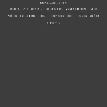
S
DOMINGO, AGOSTO 9, 2026
k
CULTURA
ENTRETENIMENTO
INTERNACIONAL
VIAGEM E TURISMO
ESTILO
i
POLÍTICA
GASTRONOMIA
ESPORTE
COLUNISTAS
SAÚDE
BUSINESS E NEGÓCIOS
p
t
TECNOLOGIA
o
c
o
n
t
e
n
t