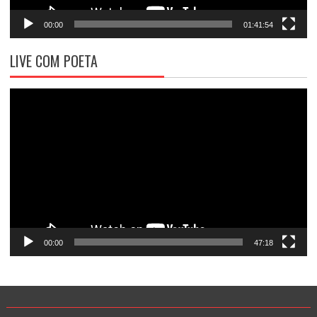
00:00
01:41:54
LIVE COM POETA
Tocador
de
vídeo
00:00
47:18