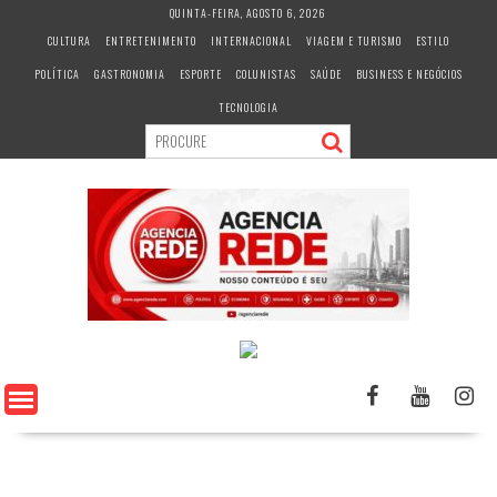
S
QUINTA-FEIRA, AGOSTO 6, 2026
k
CULTURA
ENTRETENIMENTO
INTERNACIONAL
VIAGEM E TURISMO
ESTILO
i
POLÍTICA
GASTRONOMIA
ESPORTE
COLUNISTAS
SAÚDE
BUSINESS E NEGÓCIOS
p
t
TECNOLOGIA
o
c
o
n
t
e
n
t