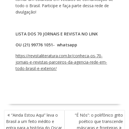
todo o Brasil. Participe e faça parte dessa rede de
divulgação!
LISTA DOS 70 JORNAIS E REVISTA NO LINK
OU (21) 99776 1051- whatsapp
https://revistaliteratura.com.br/conheca-os-70-
jornais-e-revistas-parceiros-da-agencia-rede-em-
todo-brasil-e-exterior/
N
“Ainda Estou Aqui” leva o
“É Nós”: o polifônico grito
A
Brasil a um feito inédito e
poético que transcende
V
entra para a história do Oscar
máscaras e fronteiras