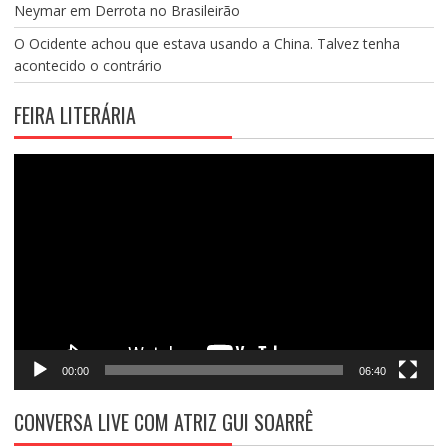
Neymar em Derrota no Brasileirão
O Ocidente achou que estava usando a China. Talvez tenha
acontecido o contrário
FEIRA LITERÁRIA
Tocador
de
vídeo
00:00
06:40
CONVERSA LIVE COM ATRIZ GUI SOARRÊ