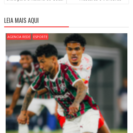
E
G
A
LEIA MAIS AQUI
Ç
Ã
O
AGENCIA REDE
ESPORTE
D
E
P
O
S
T