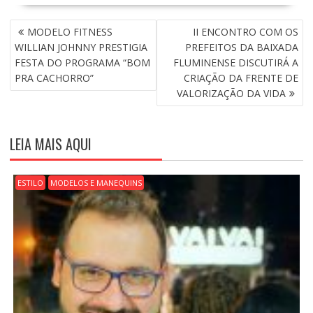
N
MODELO FITNESS
II ENCONTRO COM OS
A
WILLIAN JOHNNY PRESTIGIA
PREFEITOS DA BAIXADA
V
FESTA DO PROGRAMA “BOM
FLUMINENSE DISCUTIRÁ A
E
PRA CACHORRO”
CRIAÇÃO DA FRENTE DE
G
VALORIZAÇÃO DA VIDA
A
Ç
Ã
LEIA MAIS AQUI
O
D
E
ESTILO
MODELOS E MANEQUINS
P
O
S
T