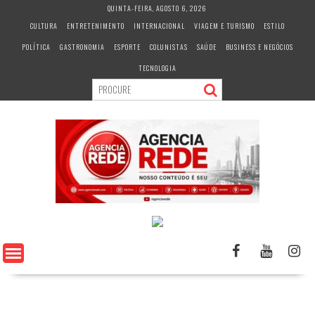
S
QUINTA-FEIRA, AGOSTO 6, 2026
k
CULTURA
ENTRETENIMENTO
INTERNACIONAL
VIAGEM E TURISMO
ESTILO
i
POLÍTICA
GASTRONOMIA
ESPORTE
COLUNISTAS
SAÚDE
BUSINESS E NEGÓCIOS
p
t
TECNOLOGIA
o
c
o
n
t
e
n
t