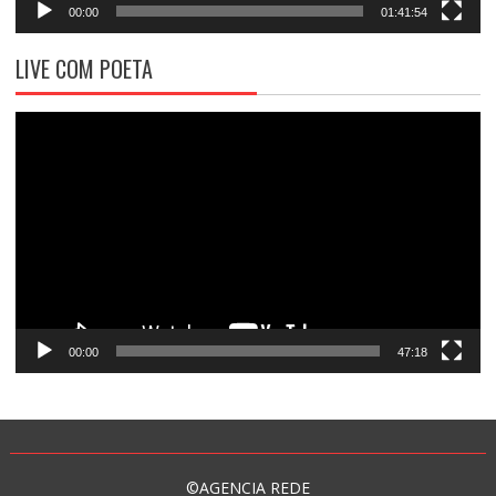
00:00
01:41:54
LIVE COM POETA
Tocador
de
vídeo
00:00
47:18
©AGENCIA REDE