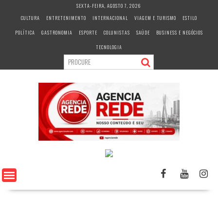
S
SEXTA-FEIRA, AGOSTO 7, 2026
k
CULTURA
ENTRETENIMENTO
INTERNACIONAL
VIAGEM E TURISMO
ESTILO
i
POLÍTICA
GASTRONOMIA
ESPORTE
COLUNISTAS
SAÚDE
BUSINESS E NEGÓCIOS
p
t
TECNOLOGIA
o
c
o
n
t
e
n
t