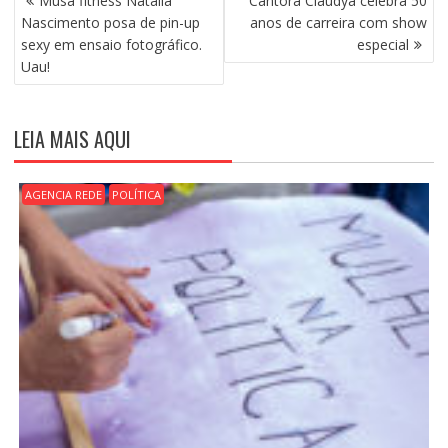
Musa fitness Natália
Cantora Claudya celebra 50
A
Nascimento posa de pin-up
anos de carreira com show
V
sexy em ensaio fotográfico.
especial
E
Uau!
G
A
Ç
LEIA MAIS AQUI
Ã
O
D
AGENCIA REDE
POLÍTICA
E
P
O
S
T