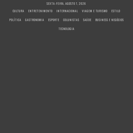
S
SEXTA-FEIRA, AGOSTO 7, 2026
k
CULTURA
ENTRETENIMENTO
INTERNACIONAL
VIAGEM E TURISMO
ESTILO
i
POLÍTICA
GASTRONOMIA
ESPORTE
COLUNISTAS
SAÚDE
BUSINESS E NEGÓCIOS
p
t
TECNOLOGIA
o
c
o
n
t
e
n
t