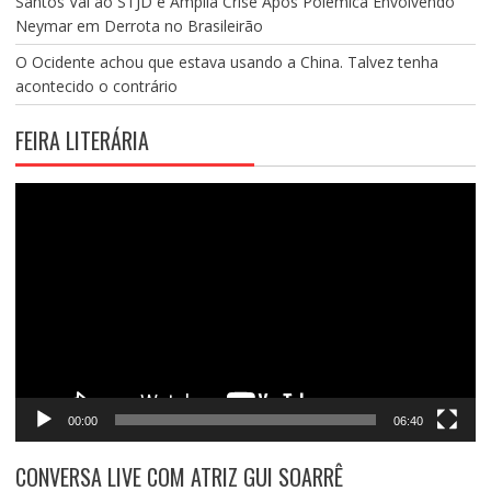
Santos Vai ao STJD e Amplia Crise Após Polêmica Envolvendo
Neymar em Derrota no Brasileirão
O Ocidente achou que estava usando a China. Talvez tenha
acontecido o contrário
FEIRA LITERÁRIA
Tocador
de
vídeo
00:00
06:40
CONVERSA LIVE COM ATRIZ GUI SOARRÊ