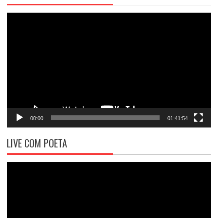
Tocador
de
vídeo
00:00
01:41:54
LIVE COM POETA
Tocador
de
vídeo