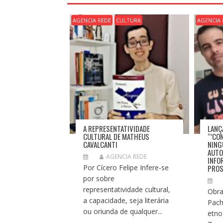
Ç
Ã
AGENCIA REDE
CULTURA
AGENCIA 
O
D
E
P
O
S
T
A REPRESENTATIVIDADE
LANÇ
CULTURAL DE MATHEUS
“’CO
CAVALCANTI
NING
AUTO
AGENCIA REDE
INFO
Por Cícero Felipe Infere-se
PROS
por sobre
representatividade cultural,
Obra
a capacidade, seja literária
Pach
ou oriunda de qualquer...
etno