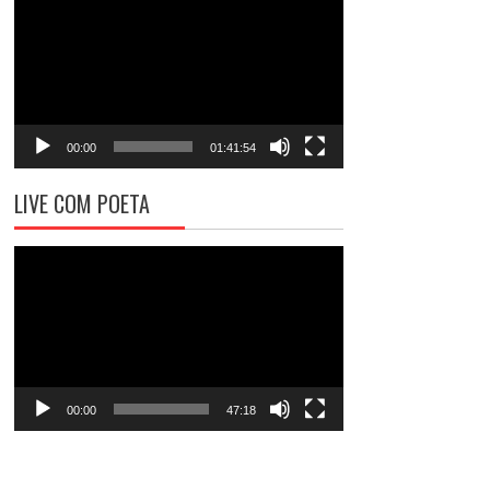
de
vídeo
00:00
01:41:54
LIVE COM POETA
Tocador
de
vídeo
00:00
47:18