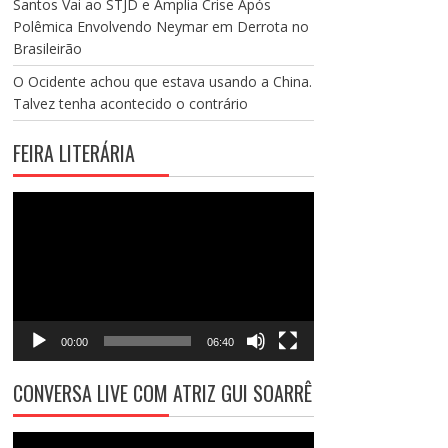
Santos Vai ao STJD e Amplia Crise Após
Polêmica Envolvendo Neymar em Derrota no
Brasileirão
O Ocidente achou que estava usando a China.
Talvez tenha acontecido o contrário
FEIRA LITERÁRIA
Tocador
de
vídeo
00:00
06:40
CONVERSA LIVE COM ATRIZ GUI SOARRÊ
Tocador