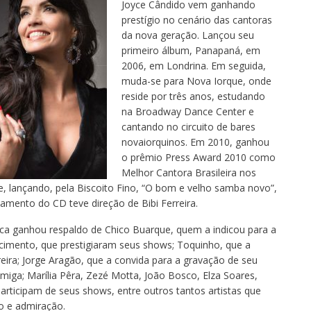
Joyce Cândido vem ganhando
prestígio no cenário das cantoras
da nova geração. Lançou seu
primeiro álbum, Panapaná, em
2006, em Londrina. Em seguida,
muda-se para Nova Iorque, onde
reside por três anos, estudando
na Broadway Dance Center e
cantando no circuito de bares
novaiorquinos. Em 2010, ganhou
o prêmio Press Award 2010 como
Melhor Cantora Brasileira nos
e, lançando, pela Biscoito Fino, “O bom e velho samba novo”,
amento do CD teve direção de Bibi Ferreira.
tica ganhou respaldo de Chico Buarque, quem a indicou para a
scimento, que prestigiaram seus shows; Toquinho, que a
eira; Jorge Aragão, que a convida para a gravação de seu
amiga; Marília Pêra, Zezé Motta, João Bosco, Elza Soares,
articipam de seus shows, entre outros tantos artistas que
o e admiração.