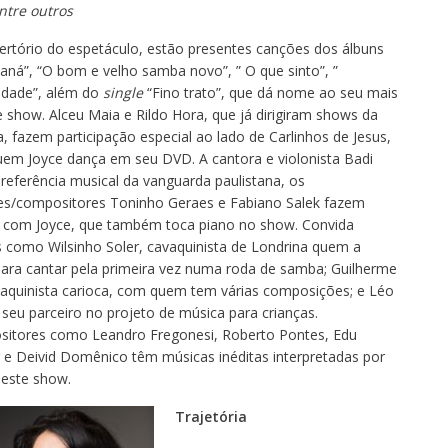
ntre outros
ertório do espetáculo, estão presentes canções dos álbuns
aná”, “O bom e velho samba novo”, ” O que sinto”, ”
idade”, além do
single
“Fino trato”, que dá nome ao seu mais
 show. Alceu Maia e Rildo Hora, que já dirigiram shows da
, fazem participação especial ao lado de Carlinhos de Jesus,
em Joyce dança em seu DVD. A cantora e violonista Badi
referência musical da vanguarda paulistana, os
es/compositores Toninho Geraes e Fabiano Salek fazem
 com Joyce, que também toca piano no show. Convida
 como Wilsinho Soler, cavaquinista de Londrina quem a
para cantar pela primeira vez numa roda de samba; Guilherme
vaquinista carioca, com quem tem várias composições; e Léo
seu parceiro no projeto de música para crianças.
itores como Leandro Fregonesi, Roberto Pontes, Edu
r e Deivid Domênico têm músicas inéditas interpretadas por
neste show.
Trajetória