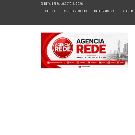
S
QUINTA-FEIRA, AGOSTO 6, 2026
k
CULTURA
ENTRETENIMENTO
INTERNACIONAL
VIAGEM 
i
p
t
o
c
o
n
t
e
n
t