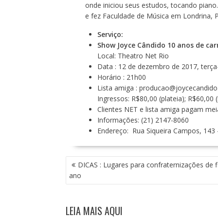
onde iniciou seus estudos, tocando piano
e fez Faculdade de Música em Londrina, P
Serviço:
Show Joyce Cândido 10 anos de car
Local: Theatro Net Rio
Data : 12 de dezembro de 2017, terça-
Horário : 21h00
Lista amiga :
producao@joycecandido
Ingressos: R$80,00 (plateia); R$60,00 
Clientes NET e lista amiga pagam mei
Informações: (21) 2147-8060
Endereço:
Rua Siqueira Campos, 143 
N
DICAS : Lugares para confraternizações de f
A
ano
V
E
G
LEIA MAIS AQUI
A