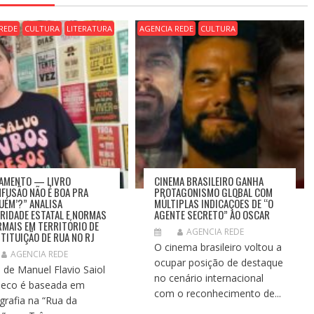
REDE
CULTURA
LITERATURA
AGENCIA REDE
CULTURA
AMENTO — LIVRO
CINEMA BRASILEIRO GANHA
NFUSÃO NÃO É BOA PRA
PROTAGONISMO GLOBAL COM
UÉM’?” ANALISA
MÚLTIPLAS INDICAÇÕES DE “O
RIDADE ESTATAL E NORMAS
AGENTE SECRETO” AO OSCAR
RMAIS EM TERRITÓRIO DE
AGENCIA REDE
TITUIÇÃO DE RUA NO RJ
O cinema brasileiro voltou a
AGENCIA REDE
ocupar posição de destaque
 de Manuel Flavio Saiol
no cenário internacional
eco é baseada em
com o reconhecimento de...
grafia na “Rua da