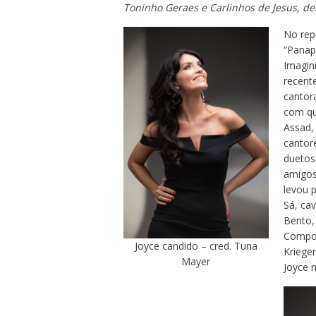
Toninho Geraes e Carlinhos de Jesus, de
No rep
“Panap
Imagin
recente
cantora
com qu
Assad, 
cantor
duetos
amigos
levou 
Sá, ca
Bento, 
Compos
Joyce candido – cred. Tuna
Kriege
Mayer
Joyce 