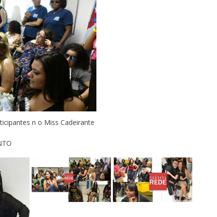
icipantes n o Miss Cadeirante
NTO