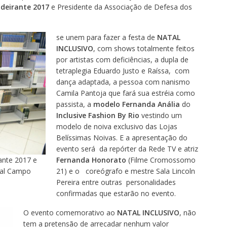
deirante 2017
e Presidente da Associação de Defesa dos
se unem para fazer a festa de
NATAL
INCLUSIVO
, com shows totalmente feitos
por artistas com deficiências, a dupla de
tetraplegia Eduardo Justo e Raíssa, com
dança adaptada, a pessoa com nanismo
Camila Pantoja que fará sua estréia como
passista, a
modelo Fernanda Anália
do
Inclusive Fashion By Rio
vestindo um
modelo de noiva exclusivo das Lojas
Belíssimas Noivas. E a apresentação do
evento será da repórter da Rede TV e atriz
rante 2017 e
Fernanda Honorato
(Filme Cromossomo
nal Campo
21) e o coreógrafo e mestre Sala Lincoln
Pereira entre outras personalidades
confirmadas que estarão no evento.
O evento comemorativo ao
NATAL INCLUSIVO
, não
tem a pretensão de arrecadar nenhum valor