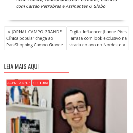
com Cartão Petrobras e Assinantes O Globo
N
JORNAL CAMPO GRANDE:
Digital Influencer Jhanne Pires
A
Clínica popular chega ao
arrasa com look exclusivo na
V
ParkShopping Campo Grande
virada do ano no Nordeste
E
G
A
LEIA MAIS AQUI
Ç
Ã
O
AGENCIA REDE
CULTURA
D
E
P
O
S
T