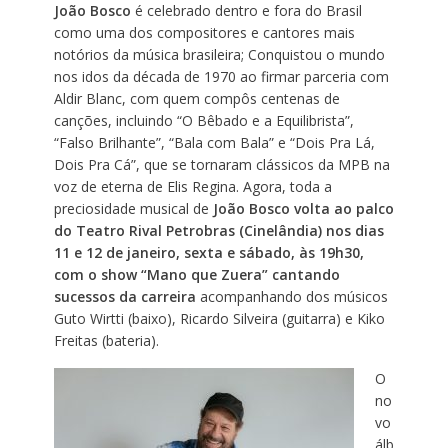
João Bosco
é celebrado dentro e fora do Brasil
como uma dos compositores e cantores mais
notórios da música brasileira; Conquistou o mundo
nos idos da década de 1970 ao firmar parceria com
Aldir Blanc, com quem compôs centenas de
canções, incluindo “O Bêbado e a Equilibrista”,
“Falso Brilhante”, “Bala com Bala” e “Dois Pra Lá,
Dois Pra Cá”, que se tornaram clássicos da MPB na
voz de eterna de Elis Regina. Agora, toda a
preciosidade musical de
João Bosco volta ao palco
do Teatro Rival Petrobras (Cinelândia) nos dias
11 e 12 de janeiro, sexta e sábado, às 19h30,
com o show “Mano que Zuera”
cantando
sucessos da carreira
acompanhando dos músicos
Guto Wirtti (baixo), Ricardo Silveira (guitarra) e Kiko
Freitas (bateria).
O
no
vo
álb