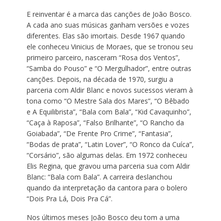
E reinventar é a marca das canções de João Bosco.
A cada ano suas músicas ganham versões e vozes
diferentes. Elas são imortais. Desde 1967 quando
ele conheceu Vinicius de Moraes, que se tronou seu
primeiro parceiro, nasceram “Rosa dos Ventos”,
“Samba do Pouso” e “O Mergulhador”, entre outras
canções. Depois, na década de 1970, surgiu a
parceria com Aldir Blanc e novos sucessos vieram à
tona como “O Mestre Sala dos Mares”, “O Bêbado
e A Equilibrista”, “Bala com Bala”, “Kid Cavaquinho”,
“Caça à Raposa”, “Falso Brilhante”, “O Rancho da
Goiabada”, “De Frente Pro Crime”, “Fantasia”,
“Bodas de prata”, “Latin Lover”, “O Ronco da Cuíca”,
“Corsário”, são algumas delas. Em 1972 conheceu
Elis Regina, que gravou uma parceria sua com Aldir
Blanc: “Bala com Bala”. A carreira deslanchou
quando da interpretação da cantora para o bolero
“Dois Pra Lá, Dois Pra Cá”.
Nos últimos meses João Bosco deu tom a uma