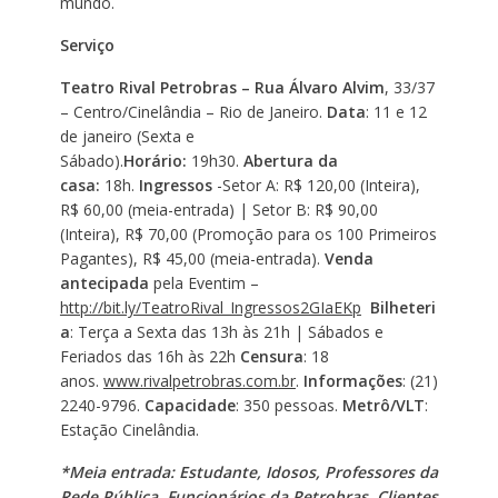
mundo.
Serviço
Teatro Rival Petrobras – Rua Álvaro Alvim
, 33/37
– Centro/Cinelândia – Rio de Janeiro.
Data
: 11 e 12
de janeiro (Sexta e
Sábado).
Horário:
19h30.
Abertura da
casa:
18h.
Ingressos
-Setor A: R$ 120,00 (Inteira),
R$ 60,00 (meia-entrada) | Setor B: R$ 90,00
(Inteira), R$ 70,00 (Promoção para os 100 Primeiros
Pagantes), R$ 45,00 (meia-entrada).
Venda
antecipada
pela Eventim –
http://bit.ly/TeatroRival_Ingressos2GIaEKp
Bilheteri
a
: Terça a Sexta das 13h às 21h | Sábados e
Feriados das 16h às 22h
Censura
: 18
anos.
www.rivalpetrobras.com.br
.
Informações
: (21)
2240-9796.
Capacidade
: 350 pessoas.
Metrô/VLT
:
Estação Cinelândia.
*Meia entrada
: Estudante, Idosos, Professores da
Rede Pública, Funcionários da Petrobras, Clientes