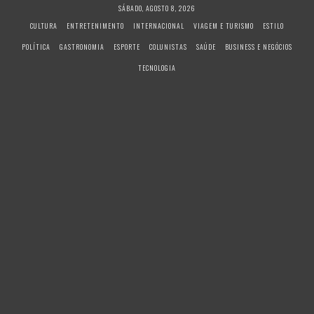
S
SÁBADO, AGOSTO 8, 2026
k
CULTURA
ENTRETENIMENTO
INTERNACIONAL
VIAGEM E TURISMO
ESTILO
i
POLÍTICA
GASTRONOMIA
ESPORTE
COLUNISTAS
SAÚDE
BUSINESS E NEGÓCIOS
p
t
TECNOLOGIA
o
c
o
n
t
e
n
t