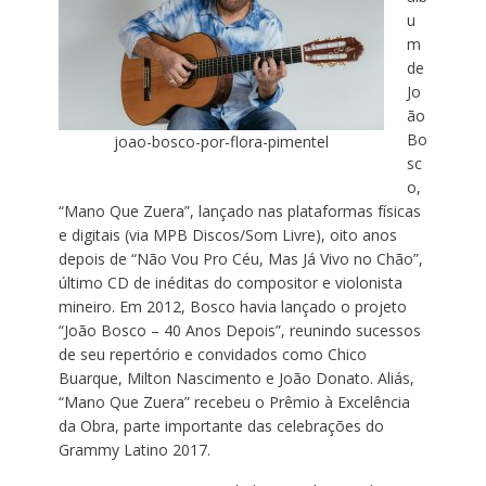
u
m
de
Jo
ão
Bo
joao-bosco-por-flora-pimentel
sc
o,
“Mano Que Zuera”, lançado nas plataformas físicas
e digitais (via MPB Discos/Som Livre), oito anos
depois de “Não Vou Pro Céu, Mas Já Vivo no Chão”,
último CD de inéditas do compositor e violonista
mineiro. Em 2012, Bosco havia lançado o projeto
“João Bosco – 40 Anos Depois”, reunindo sucessos
de seu repertório e convidados como Chico
Buarque, Milton Nascimento e João Donato. Aliás,
“Mano Que Zuera” recebeu o Prêmio à Excelência
da Obra, parte importante das celebrações do
Grammy Latino 2017.