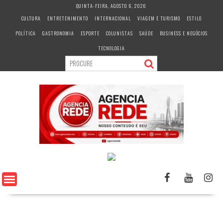
S
QUINTA-FEIRA, AGOSTO 6, 2026
k
CULTURA
ENTRETENIMENTO
INTERNACIONAL
VIAGEM E TURISMO
ESTILO
i
POLÍTICA
GASTRONOMIA
ESPORTE
COLUNISTAS
SAÚDE
BUSINESS E NEGÓCIOS
p
t
TECNOLOGIA
o
c
o
n
t
e
n
t