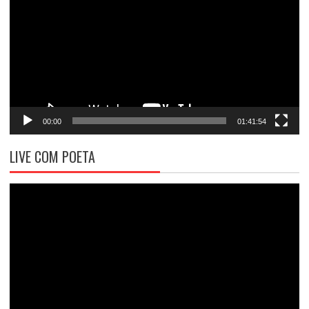
vídeo
00:00
01:41:54
LIVE COM POETA
Tocador
de
vídeo