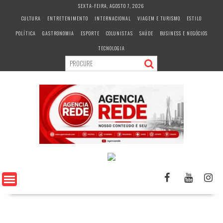
S
SEXTA-FEIRA, AGOSTO 7, 2026
k
CULTURA
ENTRETENIMENTO
INTERNACIONAL
VIAGEM E TURISMO
ESTILO
i
POLÍTICA
GASTRONOMIA
ESPORTE
COLUNISTAS
SAÚDE
BUSINESS E NEGÓCIOS
p
t
TECNOLOGIA
o
c
o
n
t
e
n
t