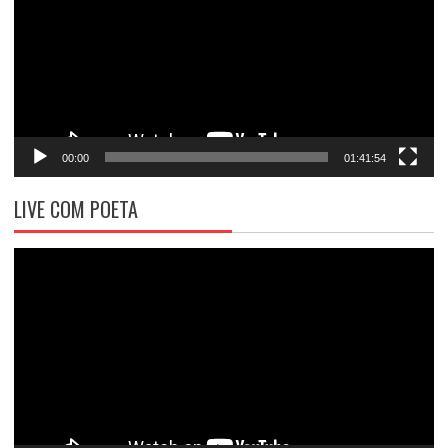
00:00
01:41:54
LIVE COM POETA
Tocador
de
vídeo