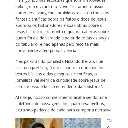
, mergulhou nas escrituras que foram aprovadas
pela Igreja e viraram o Novo Testamento assim
como nos evangelhos proibidos, escutou todas as
fontes científicas sobre os feitos e ditos de Jesus,
abordou os historiadores e suas obras sobre o
Jesus histórico e remonta o quebra-cabeças sobre
quem foi ele de verdade a partir de todas as peças
do tabuleiro, e não apenas pelo recorte mais
conveniente à Igreja ou à ciência.
Nas palavras do jornalista Nirlando Beirão, que
assina o prefácio, “com espantoso domínio dos
textos bíblicos e das pesquisas científicas, o
jornalista vai além da curiosidade sobre Jesus de
carne e osso e busca entender toda a história”.
Até hoje, nosso conhecimento acaba sendo uma
coletânea de passagens dos quatro evangelhos,
extraindo pedaços de cada para compor a narrativa.
“N
o