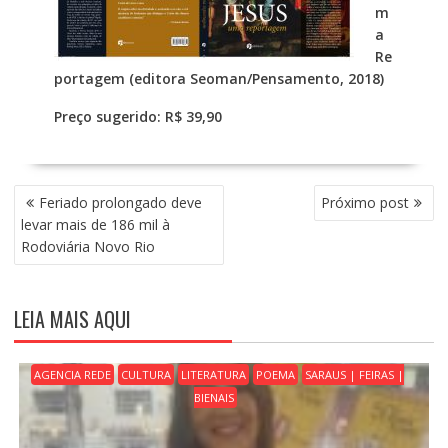
m
a
Re
portagem (editora Seoman/Pensamento, 2018)
Preço sugerido: R$ 39,90
N
Feriado prolongado deve
Próximo post
A
levar mais de 186 mil à
V
Rodoviária Novo Rio
E
G
A
LEIA MAIS AQUI
Ç
Ã
O
AGENCIA REDE
CULTURA
LITERATURA
POEMA
SARAUS | FEIRAS |
D
BIENAIS
E
P