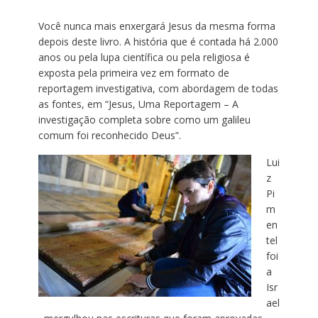
Você nunca mais enxergará Jesus da mesma forma
depois deste livro. A história que é contada há 2.000
anos ou pela lupa científica ou pela religiosa é
exposta pela primeira vez em formato de
reportagem investigativa, com abordagem de todas
as fontes, em “Jesus, Uma Reportagem – A
investigação completa sobre como um galileu
comum foi reconhecido Deus”.
Lui
z
Pi
m
en
tel
foi
a
Isr
ael