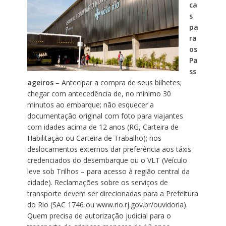
ca
s
pa
ra
os
Pa
ss
ageiros
– Antecipar a compra de seus bilhetes;
chegar com antecedência de, no mínimo 30
minutos ao embarque; não esquecer a
documentação original com foto para viajantes
com idades acima de 12 anos (RG, Carteira de
Habilitação ou Carteira de Trabalho); nos
deslocamentos externos dar preferência aos táxis
credenciados do desembarque ou o VLT (Veículo
leve sob Trilhos – para acesso à região central da
cidade). Reclamações sobre os serviços de
transporte devem ser direcionadas para a Prefeitura
do Rio (SAC 1746 ou www.rio.rj.gov.br/ouvidoria).
Quem precisa de autorização judicial para o