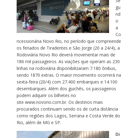
Se
gu
nd
o
a
Co
ncessionária Novo Rio, no período que compreende
os feriados de Tiradentes e São Jorge (20 a 24/4), a
Rodoviária Novo Rio deverá movimentar mais de
186 mil passageiros. As viações que operam as 230
linhas na rodoviária disponibilizaram 7.180 ônibus,
sendo 1870 extras. O maior movimento ocorrerá na
sexta-feira (20/4) com 27.400 embarques e 14.100
desembarques. Além dos guichês, os passageiros
podem adquirir os bilhetes no
site www.novorio.com.br. Os destinos mais
procurados continuam sendo os de curta distância
como regiões dos Lagos, Serrana e Costa Verde do
Rio, além de MG e SP.
Di