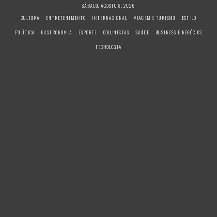
S
SÁBADO, AGOSTO 8, 2026
k
CULTURA
ENTRETENIMENTO
INTERNACIONAL
VIAGEM E TURISMO
ESTILO
i
POLÍTICA
GASTRONOMIA
ESPORTE
COLUNISTAS
SAÚDE
BUSINESS E NEGÓCIOS
p
t
TECNOLOGIA
o
c
o
n
t
e
n
t