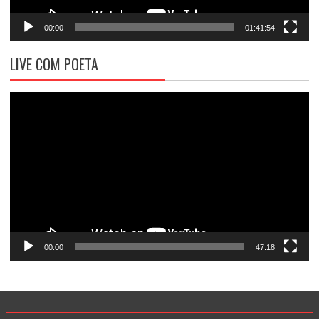
00:00
01:41:54
LIVE COM POETA
Tocador
de
vídeo
00:00
47:18