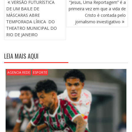
N
VERSÃO FUTURÍSTICA
“Jesus, Uma Reportagem” é a
A
DE UM BAILE DE
primeira vez em que a vida de
V
MÁSCARAS ABRE
Cristo é contada pelo
E
TEMPORADA LÍRICA DO
jornalismo investigativo
G
THEATRO MUNICIPAL DO
A
RIO DE JANEIRO
Ç
Ã
O
LEIA MAIS AQUI
D
E
P
AGENCIA REDE
ESPORTE
O
S
T