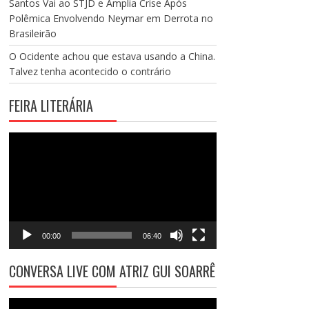
Santos Vai ao STJD e Amplia Crise Após
Polêmica Envolvendo Neymar em Derrota no
Brasileirão
O Ocidente achou que estava usando a China.
Talvez tenha acontecido o contrário
FEIRA LITERÁRIA
Tocador
de
vídeo
00:00
06:40
CONVERSA LIVE COM ATRIZ GUI SOARRÊ
Tocador