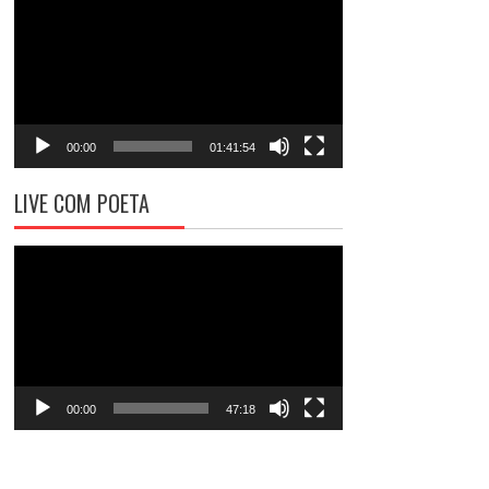
de
vídeo
00:00
01:41:54
LIVE COM POETA
Tocador
de
vídeo
00:00
47:18