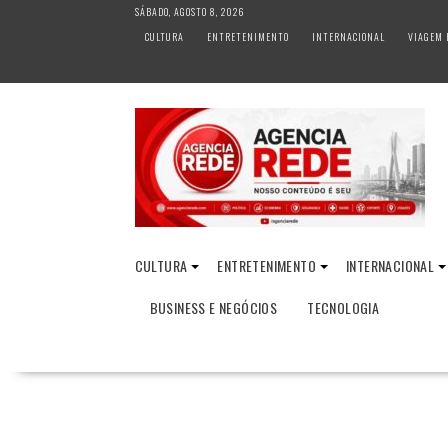
S
SÁBADO, AGOSTO 8, 2026
k
CULTURA
ENTRETENIMENTO
INTERNACIONAL
VIAGEM 
i
p
t
o
c
o
n
t
e
n
CULTURA
ENTRETENIMENTO
INTERNACIONAL
t
BUSINESS E NEGÓCIOS
TECNOLOGIA