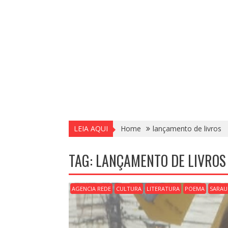
LEIA AQUI
Home
lançamento de livros
TAG:
LANÇAMENTO DE LIVROS
AGENCIA REDE
CULTURA
LITERATURA
POEMA
SARAUS