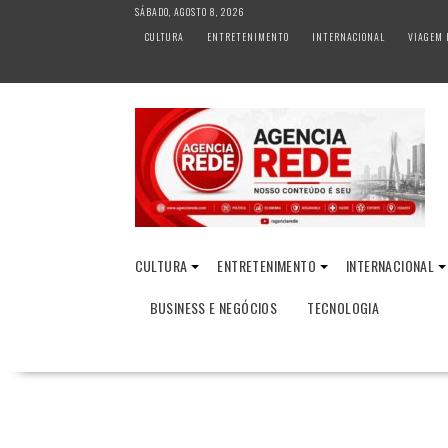
S
SÁBADO, AGOSTO 8, 2026
k
CULTURA
ENTRETENIMENTO
INTERNACIONAL
VIAGEM 
i
p
t
o
c
o
n
t
e
n
CULTURA
ENTRETENIMENTO
INTERNACIONAL
t
BUSINESS E NEGÓCIOS
TECNOLOGIA