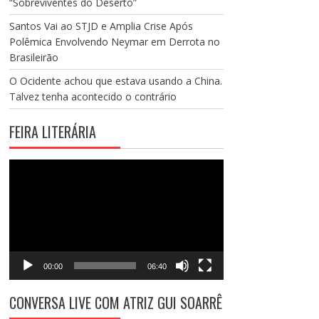
“Sobreviventes do Deserto”
Santos Vai ao STJD e Amplia Crise Após
Polêmica Envolvendo Neymar em Derrota no
Brasileirão
O Ocidente achou que estava usando a China.
Talvez tenha acontecido o contrário
FEIRA LITERÁRIA
Tocador
de
vídeo
00:00
06:40
CONVERSA LIVE COM ATRIZ GUI SOARRÊ