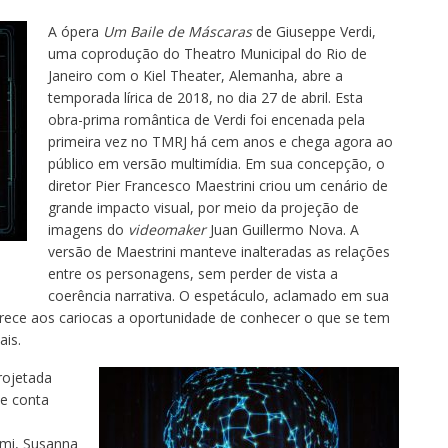
A ópera
Um Baile de Máscaras
de Giuseppe Verdi,
uma coprodução do Theatro Municipal do Rio de
Janeiro com o Kiel Theater, Alemanha, abre a
temporada lírica de 2018, no dia 27 de abril. Esta
obra-prima romântica de Verdi foi encenada pela
primeira vez no TMRJ há cem anos e chega agora ao
público em versão multimídia. Em sua concepção, o
diretor Pier Francesco Maestrini criou um cenário de
grande impacto visual, por meio da projeção de
imagens do
videomaker
Juan Guillermo Nova. A
versão de Maestrini manteve inalteradas as relações
entre os personagens, sem perder de vista a
coerência narrativa. O espetáculo, aclamado em sua
erece aos cariocas a oportunidade de conhecer o que se tem
ais.
ojetada
 e conta
imi, Susanna