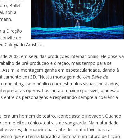
ro, Ballet
l, sob a
kmann.
m a Direção
 convite do
u Colegiado Artístico.
sde 2003, em seguidas produções internacionais. Ele observa
abalho de pré-produção e direção, mais tempo para se
s. Assim, a montagem ganha em espetacularidade, dando à
praticamente em 3D. “Nesta montagem de
Um Baile de
ico que atingisse o público com estímulos visuais inusitados,
terpretar as óperas: buscar, ao máximo possível, a adesão
ões entre os personagens e respeitando sempre a coerência
erdi era um homem de teatro, iconoclasta e inovador. Quando
o com efeitos cênico-teatrais de vanguarda. Na maturidade
tas vezes, de maneira bastante desconfortável para a
esmo que eu tenha lançado a história num futuro de ficção