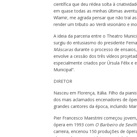
científica que deu rédea solta à criativid
em quase todas as minhas últimas aventura
Wlamir, me agrada pensar que não traí as
render um tributo ao Verdi visionário e ino
A ideia da parceria entre o Theatro Munici
surgiu do entusiasmo do presidente Fe
Máscaras
durante o processo de ensaios, 
envolve a cessão dos três vídeos projeta
especialmente criados por Úrsula Félix e
Municipal”.
DIRETOR
Nasceu em Florença, Itália. Filho da pianis
dos mais aclamados encenadores de ópera 
grandes cantores da época, incluindo Mari
Pier Francesco Maestrini começou jovem, 
ópera em 1993 com
O Barbeiro de Sevil
carreira, encenou 150 produções de ópera