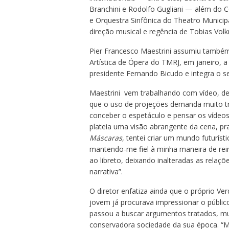
Branchini e Rodolfo Gugliani — além do Co
e Orquestra Sinfônica do Theatro Municipa
direção musical e regência de Tobias Vol
Pier Francesco Maestrini assumiu també
Artística de Ópera do TMRJ, em janeiro, a
presidente Fernando Bicudo e integra o se
Maestrini vem trabalhando com vídeo, de
que o uso de projeções demanda muito tr
conceber o espetáculo e pensar os vídeo
plateia uma visão abrangente da cena, 
Máscaras
, tentei criar um mundo futuríst
mantendo-me fiel à minha maneira de rein
ao libreto, deixando inalteradas as relaç
narrativa”.
O diretor enfatiza ainda que o próprio V
jovem já procurava impressionar o públic
passou a buscar argumentos tratados, mui
conservadora sociedade da sua época. “M