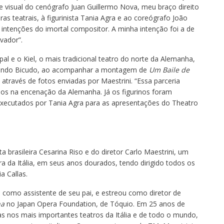
ade visual do cenógrafo Juan Guillermo Nova, meu braço direito
s teatrais, à figurinista Tania Agra e ao coreógrafo João
 intenções do imortal compositor. A minha intenção foi a de
vador”.
pal e o Kiel, o mais tradicional teatro do norte da Alemanha,
rnando Bicudo, ao acompanhar a montagem de
Um Baile de
através de fotos enviadas por Maestrini. “Essa parceria
dos na encenação da Alemanha. Já os figurinos foram
 executados por Tania Agra para as apresentações do Theatro
ta brasileira Cesarina Riso e do diretor Carlo Maestrini, um
da Itália, em seus anos dourados, tendo dirigido todos os
a Callas.
como assistente de seu pai, e estreou como diretor de
ha
no Japan Opera Foundation, de Tóquio. Em 25 anos de
s nos mais importantes teatros da Itália e de todo o mundo,