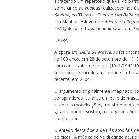
abragendo um repertório que vai do barr
soma cinco aplaudidas realizações nos úl
Sevilha
, no Theater Lübeck e
Um Baile d
em Maribor, Eslovênia e
A Filha do Regi
TMRJ, desde o trabalho inaugural com
Tu
OBRA
A ópera
Um Baile de Máscaras
foi encena
há 100 anos, em 28 de setembro de 1918
curtos intervalos de tempo (1941/1942/1
líricas que se sucederam tornou-se ofer
recente, em 2004.
O argumento originalmente imaginado por V
conspiradores, durante um baile de másca
inúmeras modificações, transformando-se o
governador de Boston, na longínqua Améric
compositor.
O enredo desta ópera de três atos fala de
políticas. A música de Verdi atinge aqui 