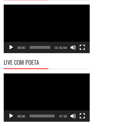
Tocador
de
vídeo
00:00
01:41:54
LIVE COM POETA
Tocador
de
vídeo
00:00
47:18