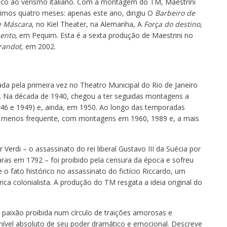
oco ao verismo italiano. Com a montagem do TM, Maestrini
timos quatro meses: apenas este ano, dirigiu O
Barbeiro de
e Máscara
, no Kiel Theater, na Alemanha, A
Força do destino
,
mento
, em Pequim. Esta é a sexta produção de Maestrini no
randot,
em 2002.
da pela primeira vez no Theatro Municipal do Rio de Janeiro
. Na década de 1940, chegou a ter seguidas montagens a
946 e 1949) e, ainda, em 1950. Ao longo das temporadas
ta menos frequente, com montagens em 1960, 1989 e, a mais
erdi – o assassinato do rei liberal Gustavo III da Suécia por
ras em 1792 – foi proibido pela censura da época e sofreu
 fato histórico no assassinato do fictício Riccardo, um
a colonialista. A produção do TM resgata a ideia original do
 paixão proibida num círculo de traições amorosas e
o nível absoluto de seu poder dramático e emocional. Descreve