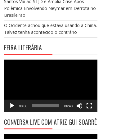
Santos Vai ao STJD e Amplia Crise Após
Polêmica Envolvendo Neymar em Derrota no
Brasileirão
O Ocidente achou que estava usando a China.
Talvez tenha acontecido o contrário
FEIRA LITERÁRIA
Tocador
de
vídeo
00:00
06:40
CONVERSA LIVE COM ATRIZ GUI SOARRÊ
Tocador