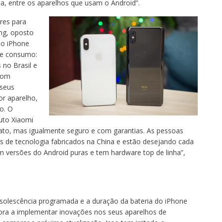
ia, entre os aparelhos que usam o Android”.
res para
ung, oposto
 o iPhone
de consumo:
 no Brasil e
com
 seus
r aparelho,
o. O
uto Xiaomi
to, mas igualmente seguro e com garantias. As pessoas
de tecnologia fabricados na China e estão desejando cada
am versões do Android puras e tem hardware top de linha”,
bsolescência programada e a duração da bateria do iPhone
emora a implementar inovações nos seus aparelhos de