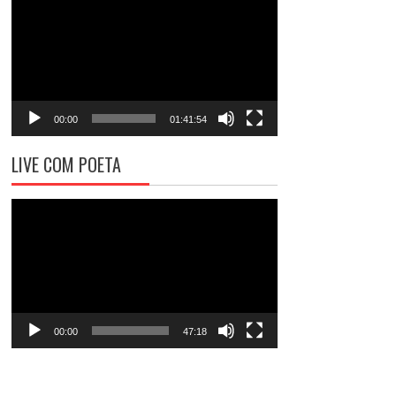
de
vídeo
00:00
01:41:54
LIVE COM POETA
Tocador
de
vídeo
00:00
47:18