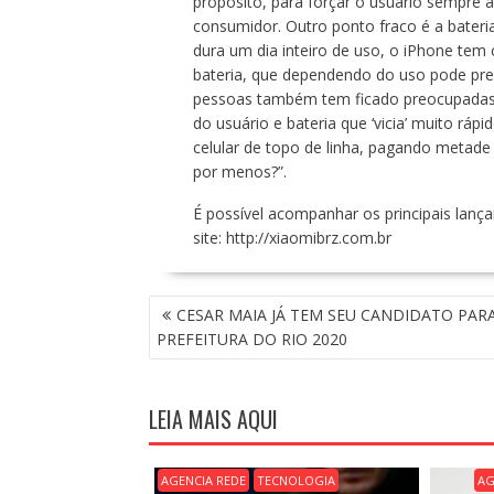
propósito, para forçar o usuário sempre a
consumidor. Outro ponto fraco é a bateri
dura um dia inteiro de uso, o iPhone te
bateria, que dependendo do uso pode prec
pessoas também tem ficado preocupadas
do usuário e bateria que ‘vicia’ muito rá
celular de topo de linha, pagando metad
por menos?”.
É possível acompanhar os principais lanç
site:
http://xiaomibrz.com.br
N
CESAR MAIA JÁ TEM SEU CANDIDATO PAR
A
PREFEITURA DO RIO 2020
V
E
G
LEIA MAIS AQUI
A
Ç
Ã
AGENCIA REDE
TECNOLOGIA
AG