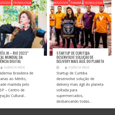
GÓCIOS
TECNOLOGIA
NEGÓCIOS
PARANÁ
TECNOLOGIA
FÉU JK – RIO 2023”
STARTUP DE CURITIBA
TAL MUNDIAL DA
DESENVOLVE SOLUÇÃO DE
UÊNCIA DIGITAL
DELIVERY MAIS ÁGIL DO PLANETA
AGENCIA REDE
AGENCIA REDE
ademia Brasileira de
Startup de Curitiba
arias ao Mérito,
desenvolve solução de
dade mantida pelo
delivery mais ágil do planeta
SP – Centro de
voltada para
ração Cultural...
supermercados,
desbancando todas...