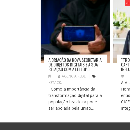
O
NE
D
E
P
O
S
T
A CRIAÇÃO DA NOVA SECRETARIA
“TRO
DE DIREITOS DIGITAIS E A SUA
CAPI
RELAÇÃO COM A LEI LGPD
INFL
AGENCIA REDE
A Ac
KSTACK.
Como a importância da
Honr
transformação digital para a
enti
população brasileira pode
CICE
ser apoiada pela união...
Integ