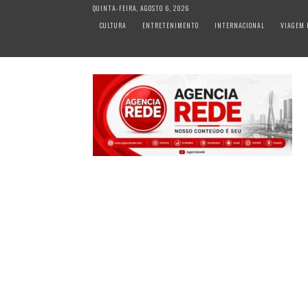
S
QUINTA-FEIRA, AGOSTO 6, 2026
k
CULTURA
ENTRETENIMENTO
INTERNACIONAL
VIAGEM 
i
p
t
o
c
o
n
t
e
n
t