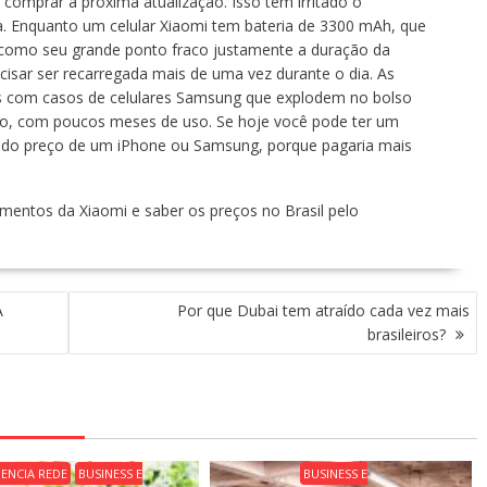
 comprar a próxima atualização. Isso tem irritado o
a. Enquanto um celular Xiaomi tem bateria de 3300 mAh, que
m como seu grande ponto fraco justamente a duração da
isar ser recarregada mais de uma vez durante o dia. As
 com casos de celulares Samsung que explodem no bolso
pido, com poucos meses de uso. Se hoje você pode ter um
e do preço de um iPhone ou Samsung, porque pagaria mais
amentos da Xiaomi e saber os preços no Brasil pelo
A
Por que Dubai tem atraído cada vez mais
brasileiros?
ENCIA REDE
BUSINESS E
BUSINESS E