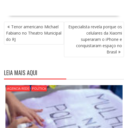
N
Tenor americano Michael
Especialista revela porque os
A
Fabiano no Theatro Municipal
celulares da Xiaomi
V
do RJ
superaram o iPhone e
E
conquistaram espaço no
G
Brasil
A
Ç
Ã
LEIA MAIS AQUI
O
D
E
AGENCIA REDE
POLÍTICA
P
O
S
T