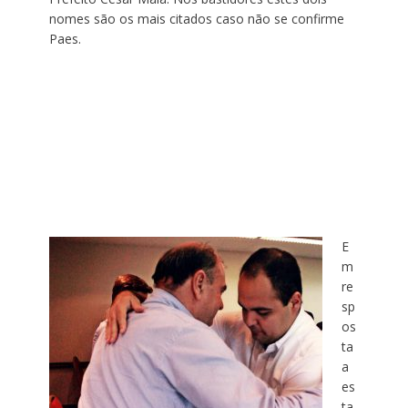
nomes são os mais citados caso não se confirme
Paes.
E
m
re
sp
os
ta
a
es
ta