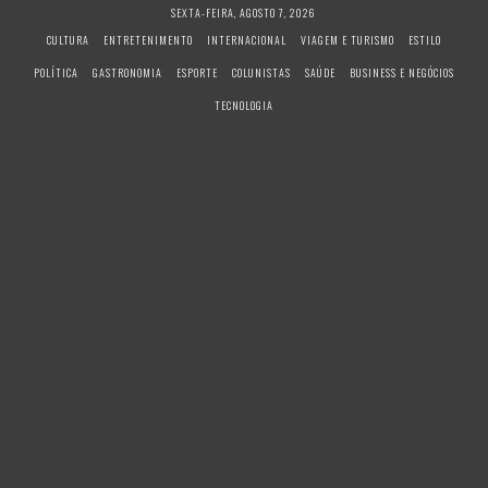
S
SEXTA-FEIRA, AGOSTO 7, 2026
k
CULTURA
ENTRETENIMENTO
INTERNACIONAL
VIAGEM E TURISMO
ESTILO
i
POLÍTICA
GASTRONOMIA
ESPORTE
COLUNISTAS
SAÚDE
BUSINESS E NEGÓCIOS
p
t
TECNOLOGIA
o
c
o
n
t
e
n
t