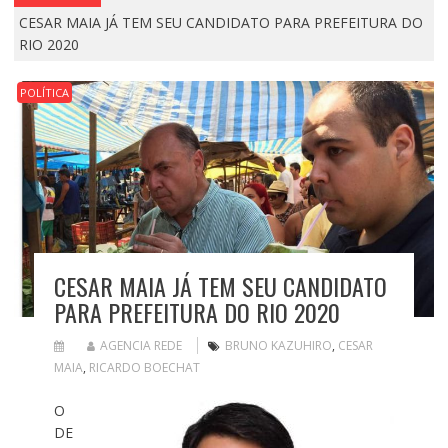
CESAR MAIA JÁ TEM SEU CANDIDATO PARA PREFEITURA DO
RIO 2020
POLÍTICA
CESAR MAIA JÁ TEM SEU CANDIDATO
PARA PREFEITURA DO RIO 2020
AGENCIA REDE
BRUNO KAZUHIRO
,
CESAR
MAIA
,
RICARDO BOECHAT
O
DE