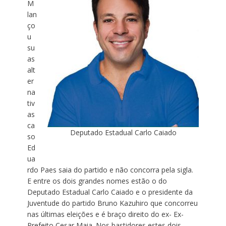
M
lan
ço
u
su
as
alt
er
na
tiv
as
ca
Deputado Estadual Carlo Caiado
so
Ed
ua
rdo Paes saia do partido e não concorra pela sigla.
E entre os dois grandes nomes estão o do
Deputado Estadual Carlo Caiado e o presidente da
Juventude do partido Bruno Kazuhiro que concorreu
nas últimas eleições e é braço direito do ex- Ex-
Prefeito Cesar Maia. Nos bastidores estes dois