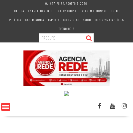
S
QUINTA-FEIRA, AGOSTO 6, 2026
k
CULTURA
ENTRETENIMENTO
INTERNACIONAL
VIAGEM E TURISMO
ESTILO
i
POLÍTICA
GASTRONOMIA
ESPORTE
COLUNISTAS
SAÚDE
BUSINESS E NEGÓCIOS
p
t
TECNOLOGIA
o
c
o
n
t
e
n
t