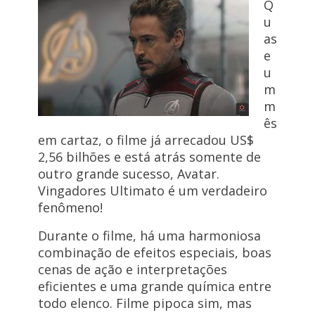
Q
u
as
e
u
m
m
ês
em cartaz, o filme já arrecadou US$
2,56 bilhões e está atrás somente de
outro grande sucesso, Avatar.
Vingadores Ultimato é um verdadeiro
fenômeno!
Durante o filme, há uma harmoniosa
combinação de efeitos especiais, boas
cenas de ação e interpretações
eficientes e uma grande química entre
todo elenco. Filme pipoca sim, mas