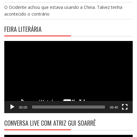
O Ocidente achou que estava usando a China. Talvez tenha
acontecido o contrário
FEIRA LITERÁRIA
Tocador
de
vídeo
00:00
06:40
CONVERSA LIVE COM ATRIZ GUI SOARRÊ