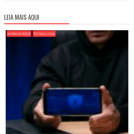
E
G
A
LEIA MAIS AQUI
Ç
Ã
O
AGENCIA REDE
TECNOLOGIA
D
E
P
O
S
T