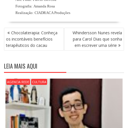
Fotografia:
Amanda Rosa
Realização:
CIADRACA Produções
N
Chocolaterapia: Conheça
Whindersson Nunes revela
A
os incontáveis benefícios
para Carol Dias que sonha
V
terapêuticos do cacau
em escrever uma série
E
G
A
LEIA MAIS AQUI
Ç
Ã
O
AGENCIA REDE
CULTURA
D
E
P
O
S
T