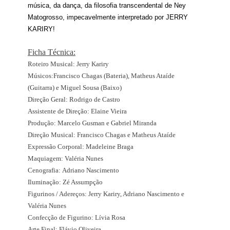
música, da dança, da filosofia transcendental de Ney
Matogrosso, impecavelmente interpretado por JERRY
KARIRY!
Ficha Técnica:
Roteiro Musical:
Jerry Kariry
Músicos:
Francisco Chagas (Bateria), Matheus Ataíde
(Guitarra)
e Miguel Sousa (Baixo)
Direção Geral:
Rodrigo de Castro
Assistente de Direção:
Elaine Vieira
Produção: Marcelo Gusman e Gabriel Miranda
Direção Musical:
Francisco Chagas e Matheus Ataíde
Expressão Corporal:
Madeleine Braga
Maquiagem:
Valéria Nunes
Cenografia:
Adriano Nascimento
Iluminação:
Zé Assumpção
Figurinos / Adereços:
Jerry Kariry, Adriano Nascimento e
Valéria Nunes
Confecção de Figurino:
Lívia Rosa
Arte Final:
Flávio Oliveira