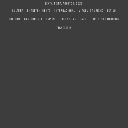
S
SEXTA-FEIRA, AGOSTO 7, 2026
k
CULTURA
ENTRETENIMENTO
INTERNACIONAL
VIAGEM E TURISMO
ESTILO
i
POLÍTICA
GASTRONOMIA
ESPORTE
COLUNISTAS
SAÚDE
BUSINESS E NEGÓCIOS
p
t
TECNOLOGIA
o
c
o
n
t
e
n
t