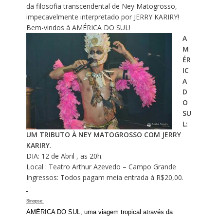
da filosofia transcendental de Ney Matogrosso,
impecavelmente interpretado por JERRY KARIRY!
Bem-vindos à AMÉRICA DO SUL!
A
M
ÉR
IC
A
D
O
SU
L:
UM TRIBUTO À NEY MATOGROSSO COM JERRY
KARIRY
.
DIA: 12 de Abril , as 20h.
Local : Teatro Arthur Azevedo – Campo Grande
Ingressos: Todos pagam meia entrada à R$20,00.
Sinopse:
AMÉRICA DO SUL, uma viagem tropical através da