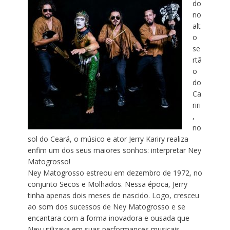
do
no
alt
o
se
rtã
o
do
Ca
riri
,
no
sol do Ceará, o músico e ator Jerry Kariry realiza
enfim um dos seus maiores sonhos: interpretar Ney
Matogrosso!
Ney Matogrosso estreou em dezembro de 1972, no
conjunto Secos e Molhados. Nessa época, Jerry
tinha apenas dois meses de nascido. Logo, cresceu
ao som dos sucessos de Ney Matogrosso e se
encantara com a forma inovadora e ousada que
Ney utilizava em suas performances musicais.