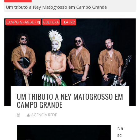
Um tributo a Ney Matogrosso em Campo Grande
CAMPO GRANDE - RJ
CULTURA
TEATRO
UM TRIBUTO A NEY MATOGROSSO EM
CAMPO GRANDE
AGENCIA REDE
Na
sci