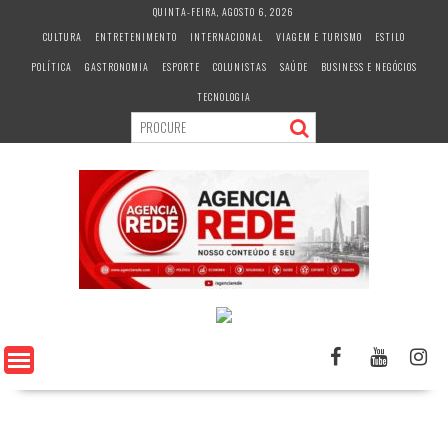
S
QUINTA-FEIRA, AGOSTO 6, 2026
k
CULTURA
ENTRETENIMENTO
INTERNACIONAL
VIAGEM E TURISMO
ESTILO
i
POLÍTICA
GASTRONOMIA
ESPORTE
COLUNISTAS
SAÚDE
BUSINESS E NEGÓCIOS
p
t
TECNOLOGIA
o
c
o
n
t
e
n
t