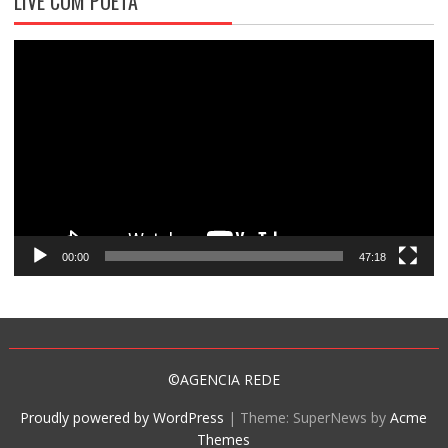
LIVE COM POETA
Tocador
de
vídeo
00:00
47:18
©AGENCIA REDE
Proudly powered by WordPress
|
Theme: SuperNews by
Acme
Themes