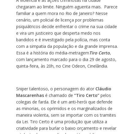
A violência e as ações criminosas na cidade
chegaram ao limite. Ninguém aguenta mais. Parece
familiar a quem mora no Rio de Janeiro? Nesse
cenário, um policial de licença por problemas
psiquiátricos decide enfrentar o crime na sua cidade
e vira um justiceiro que desperta medo nos
bandidos e é investigado pela polícia, mas conta
com a simpatia da população e da grande imprensa.
Essa é a história do média-metragem
Tiro Certo
,
com lançamento marcado para o dia 29 de agosto,
quinta-feira, às 20h, no Cine Odeon, Cinelândia.
Sniper talentoso, o personagem do ator
Cláudio
Mascarenhas
é chamado de
“Tiro Certo”
pelos
colegas de farda. Ele
é um anti-herói que defende
as minorias, os oprimidos e os marginalizados de
maneira violenta, sem se importar com os tramites
da Lei. Tiro Certo é uma produção que utiliza a
criatividade para burlar o baixo orçamento e revelar