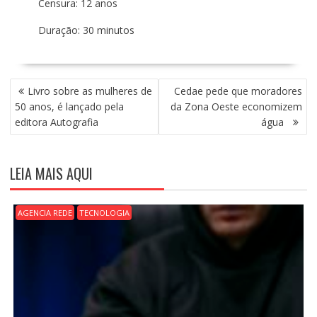
Censura: 12 anos
Duração: 30 minutos
N
Livro sobre as mulheres de
Cedae pede que moradores
A
50 anos, é lançado pela
da Zona Oeste economizem
V
editora Autografia
água
E
G
A
LEIA MAIS AQUI
Ç
Ã
O
AGENCIA REDE
TECNOLOGIA
D
E
P
O
S
T