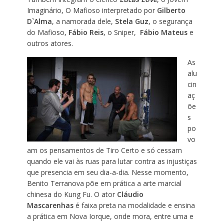
Imaginário, O Mafioso interpretado por
Gilberto
D`Alma
, a namorada dele,
Stela Guz
, o segurança
do Mafioso,
Fábio Reis
, o Sniper,
Fábio Mateus
e
outros atores.
As
alu
cin
aç
õe
s
po
vo
am os pensamentos de Tiro Certo e só cessam
quando ele vai às ruas para lutar contra as injustiças
que presencia em seu dia-a-dia. Nesse momento,
Benito Terranova põe em prática a arte marcial
chinesa do Kung Fu. O ator
Cláudio
Mascarenhas
é faixa preta na modalidade e ensina
a prática em Nova Iorque, onde mora, entre uma e