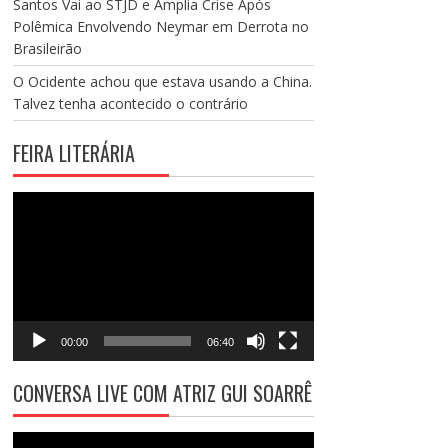
Santos Vai ao STJD e Amplia Crise Após
Polêmica Envolvendo Neymar em Derrota no
Brasileirão
O Ocidente achou que estava usando a China.
Talvez tenha acontecido o contrário
FEIRA LITERÁRIA
Tocador
de
vídeo
00:00
06:40
CONVERSA LIVE COM ATRIZ GUI SOARRÊ
Tocador