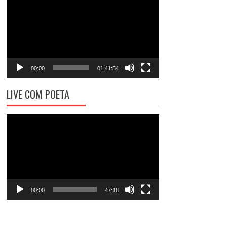
de
vídeo
00:00
01:41:54
LIVE COM POETA
Tocador
de
vídeo
00:00
47:18