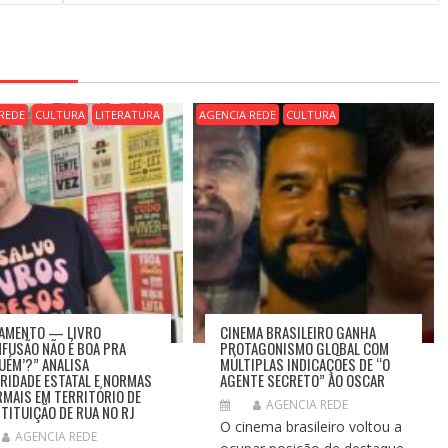
REDE
CULTURA
LITERATURA
AGENCIA REDE
CULTURA
AMENTO — LIVRO
CINEMA BRASILEIRO GANHA
NFUSÃO NÃO É BOA PRA
PROTAGONISMO GLOBAL COM
UÉM’?” ANALISA
MÚLTIPLAS INDICAÇÕES DE “O
RIDADE ESTATAL E NORMAS
AGENTE SECRETO” AO OSCAR
RMAIS EM TERRITÓRIO DE
AGENCIA REDE
TITUIÇÃO DE RUA NO RJ
O cinema brasileiro voltou a
AGENCIA REDE