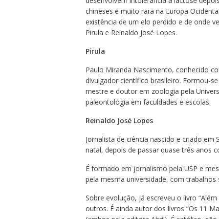
desenvolvem intolerância à lactose depo
chineses e muito rara na Europa Ocidenta
existência de um elo perdido e de onde 
Pirula e Reinaldo José Lopes.
Pirula
Paulo Miranda Nascimento, conhecido com
divulgador científico brasileiro. Formou-s
mestre e doutor em zoologia pela Univers
paleontologia em faculdades e escolas.
Reinaldo José Lopes
Jornalista de ciência nascido e criado em
natal, depois de passar quase três anos c
É formado em jornalismo pela USP e mestr
pela mesma universidade, com trabalhos so
Sobre evolução, já escreveu o livro “Além
outros. É ainda autor dos livros “Os 11 M