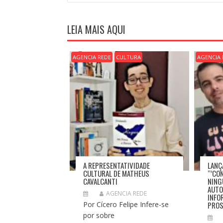
V
E
G
LEIA MAIS AQUI
A
Ç
Ã
AGENCIA REDE
CULTURA
AGENCIA 
O
D
E
P
O
S
T
A REPRESENTATIVIDADE
LANÇ
CULTURAL DE MATHEUS
“’CO
CAVALCANTI
NING
AUTO
AGENCIA REDE
INFO
Por Cícero Felipe Infere-se
PROS
por sobre