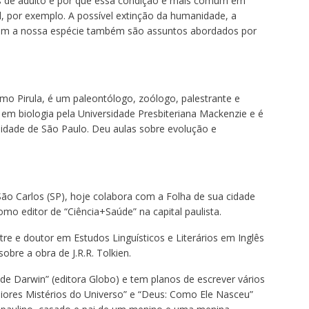
is de adulto e por que essa condição é mais comum em
l, por exemplo. A possível extinção da humanidade, a
vem a nossa espécie também são assuntos abordados por
o Pirula, é um paleontólogo, zoólogo, palestrante e
e em biologia pela Universidade Presbiteriana Mackenzie e é
idade de São Paulo. Deu aulas sobre evolução e
 São Carlos (SP), hoje colabora com a Folha de sua cidade
omo editor de “Ciência+Saúde” na capital paulista.
e e doutor em Estudos Linguísticos e Literários em Inglês
bre a obra de J.R.R. Tolkien.
 de Darwin” (editora Globo) e tem planos de escrever vários
aiores Mistérios do Universo” e “Deus: Como Ele Nasceu”