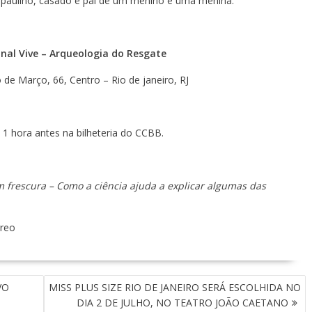
ão-paulino, casado e pai de um menino e uma menina.
nal Vive – Arqueologia do Resgate
 de Março, 66, Centro – Rio de janeiro, RJ
s 1 hora antes na bilheteria do CCBB.
 frescura – Como a ciência ajuda a explicar algumas das
rreo
VO
MISS PLUS SIZE RIO DE JANEIRO SERÁ ESCOLHIDA NO
DIA 2 DE JULHO, NO TEATRO JOÃO CAETANO