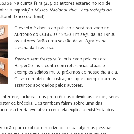
lidade
. Na quinta-feira (25), os autores estarão no Rio de
sobre a exposição
Museu Nacional Vive – Arqueologia do
tural Banco do Brasil).
O evento é aberto ao público e será realizado no
Auditório do CCBB, às 18h30. Em seguida, às 19h30,
os autores farão uma sessão de autógrafos na
Livraria da Travessa.
Darwin sem frescura
foi publicado pela editora
HarperCollins e conta com referências atuais e
exemplos sólidos muito próximos do nosso dia a dia.
O livro é repleto de ilustrações, que exemplificam os
assuntos abordados pelos autores.
nterfere, inclusive, nas preferências individuais de nós, seres
star de brócolis. Eles também falam sobre uma das
to é a teoria evolutiva: como ela explica a existência dos
 Evolução para explicar o motivo pelo qual algumas pessoas