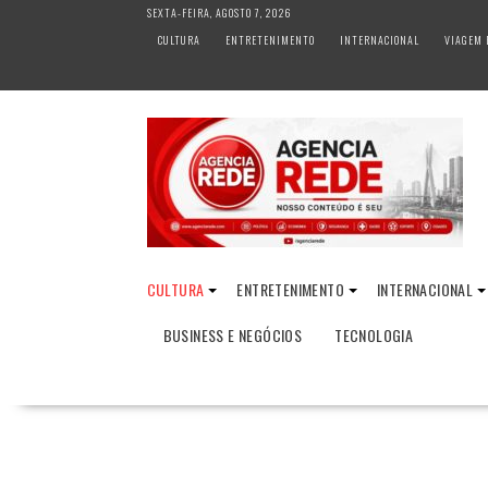
S
SEXTA-FEIRA, AGOSTO 7, 2026
k
CULTURA
ENTRETENIMENTO
INTERNACIONAL
VIAGEM 
i
p
t
o
c
o
n
t
e
n
CULTURA
ENTRETENIMENTO
INTERNACIONAL
t
BUSINESS E NEGÓCIOS
TECNOLOGIA