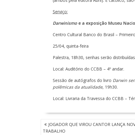
(ambos pela editora Abril). É católico, s
Serviço:
Darwinismo
e a exposição Museu Nacio
Centro Cultural Banco do Brasil – Primeiro
25/04, quinta-feira
Palestra, 18h30, senhas serão distribuída
Local: Auditório do CCBB – 4º andar.
Sessão de autógrafos do livro
Darwin sem
polêmicas da atualidade
, 19h30.
Local: Livraria da Travessa do CCBB – Té
N
JOGADOR QUE VIROU CANTOR LANÇA NO
A
TRABALHO