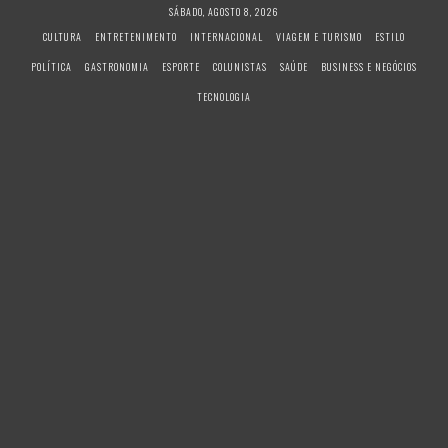
S
SÁBADO, AGOSTO 8, 2026
k
CULTURA
ENTRETENIMENTO
INTERNACIONAL
VIAGEM E TURISMO
ESTILO
i
POLÍTICA
GASTRONOMIA
ESPORTE
COLUNISTAS
SAÚDE
BUSINESS E NEGÓCIOS
p
t
TECNOLOGIA
o
c
o
n
t
e
n
t