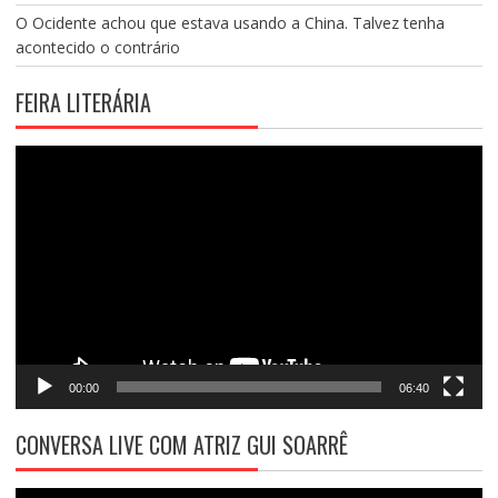
O Ocidente achou que estava usando a China. Talvez tenha
acontecido o contrário
FEIRA LITERÁRIA
Tocador
de
vídeo
00:00
06:40
CONVERSA LIVE COM ATRIZ GUI SOARRÊ