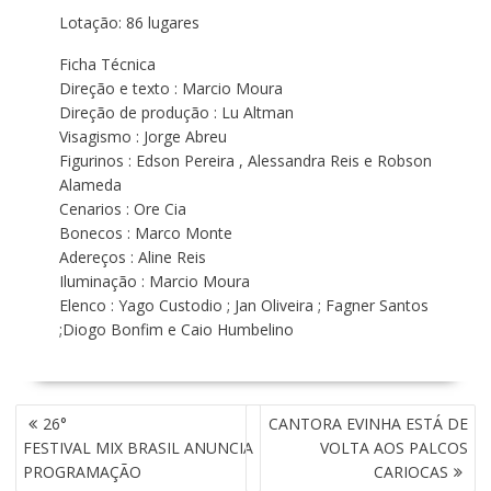
Lotação: 86 lugares
Ficha Técnica
Direção e texto : Marcio Moura
Direção de produção : Lu Altman
Visagismo : Jorge Abreu
Figurinos : Edson Pereira , Alessandra Reis e Robson
Alameda
Cenarios : Ore Cia
Bonecos : Marco Monte
Adereços : Aline Reis
Iluminação : Marcio Moura
Elenco : Yago Custodio ; Jan Oliveira ; Fagner Santos
;Diogo Bonfim e Caio Humbelino
N
26°
CANTORA EVINHA ESTÁ DE
A
FESTIVAL MIX BRASIL ANUNCIA
VOLTA AOS PALCOS
V
PROGRAMAÇÃO
CARIOCAS
E