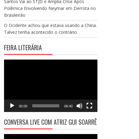
Santos Vai ao STJD e Amplia Crise Após
Polêmica Envolvendo Neymar em Derrota no
Brasileirão
O Ocidente achou que estava usando a China.
Talvez tenha acontecido o contrário
FEIRA LITERÁRIA
Tocador
de
vídeo
00:00
06:40
CONVERSA LIVE COM ATRIZ GUI SOARRÊ
Tocador