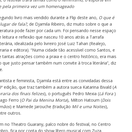
 e pela primeira vez um homenageado
egundo livro mais vendido durante a Flip deste ano,
O que é
 lugar de fala?
, de Djamila Ribeiro, diz muito sobre o que a
iteratura pode fazer por cada um. Foi pensando nesse espaço
e leitura e reflexão que nasceu 10 anos atrás a Tarrafa
terária, idealizada pelo livreiro José Luiz Tahan (Realejo,
ivraria e editora). “Numa cidade tão acessível como Santos, e
e tantas atrações como a praia e o centro histórico, era mais
o que justo pensar também num convite à troca literária”, diz
e.
antista e feminista, Djamila está entre as convidadas dessa
0ª edição, que traz também a autora sueca Katarina Bivald (
A
vraria dos finais felizes
), o português Pedro Mexia (
Lá Fora
)
iago Ferro (
O Pai da Menina Morta
), Milton Hatoum (
Dois
rmãos
) e Mamede Jarouche (tradução
Mil e uma Noites
),
ntre outros.
 no Theatro Guarany, palco nobre do festival, no Centro
embro, fica por conta do show lítero musical com Zuza