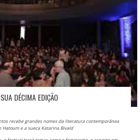
 SUA DÉCIMA EDIÇÃO
antos recebe grandes nomes da literatura contemporânea
on Hatoum e a sueca Katarina Bivald
 o festival trará temas como o feminismo, o esporte em