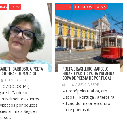
RAIS
POEMA
CULTURA
LITERATURA
POEMA
ARETH CARDOSO, A POETA
POETA BRASILEIRO MARCELO
ACHOEIRAS DE MACACU
GIRARD PARTICIPA DA PRIMEIRA
COPA DE POESIA DE PORTUGAL
AGENCIA REDE
AGENCIA REDE
PTOZOOLOGIA (
A Cronópolis realiza, em
areth Cardoso )
Lisboa – Portugal, a terceira
umivelmente extintos
edição do maior encontro
vistados por poucos
entre poetas da...
cies animais Seguem
urso...