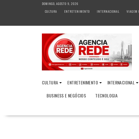
S
DOMINGO, AGOSTO 9, 2026
k
CULTURA
ENTRETENIMENTO
INTERNACIONAL
VIAGEM 
i
p
t
o
c
o
n
t
e
n
CULTURA
ENTRETENIMENTO
INTERNACIONAL
t
BUSINESS E NEGÓCIOS
TECNOLOGIA