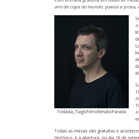
ano de copa do mundo, poesia e prosa,
S
o
l
d
Li
l
d
d
el
S
1
li
T
Todavia_TiagoFerroRenatoParada
I
e
Todas as mesas são gratuitas e acontecem
Histórico, e a abertura, no dia 26 de set