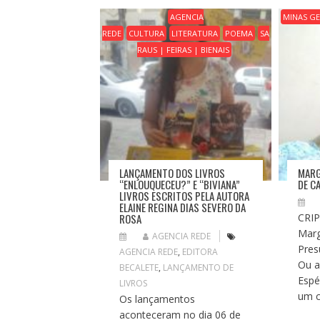
Ã
AGENCIA
MINAS GE
O
REDE
CULTURA
LITERATURA
POEMA
SA
D
RAUS | FEIRAS | BIENAIS
E
P
O
S
T
LANÇAMENTO DOS LIVROS
MARG
“ENLOUQUECEU?” E “BIVIANA”
DE C
LIVROS ESCRITOS PELA AUTORA
ELAINE REGINA DIAS SEVERO DA
ROSA
CRI
Marg
AGENCIA REDE
Pres
AGENCIA REDE
,
EDITORA
Ou a
BECALETE
,
LANÇAMENTO DE
Espé
LIVROS
um c
Os lançamentos
aconteceram no dia 06 de