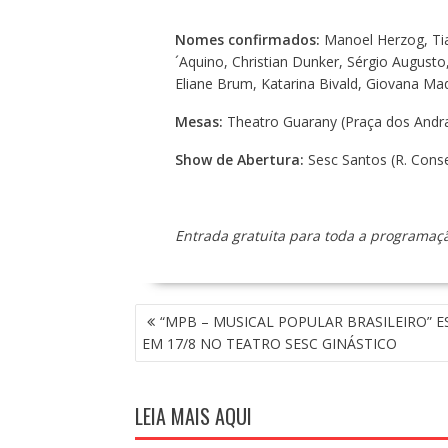
Nomes confirmados:
Manoel Herzog, Ti
´Aquino, Christian Dunker, Sérgio Augusto,
Eliane Brum, Katarina Bivald, Giovana Ma
Mesas:
Theatro Guarany (Praça dos Andra
Show de Abertura:
Sesc Santos (R. Conse
Entrada gratuita para toda a programaç
N
“MPB – MUSICAL POPULAR BRASILEIRO” E
A
EM 17/8 NO TEATRO SESC GINÁSTICO
V
E
G
LEIA MAIS AQUI
A
Ç