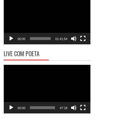
de
vídeo
00:00
01:41:54
LIVE COM POETA
Tocador
de
vídeo
00:00
47:18