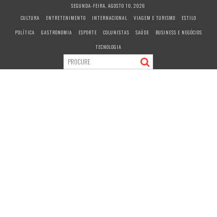
S
SEGUNDA-FEIRA, AGOSTO 10, 2026
k
CULTURA
ENTRETENIMENTO
INTERNACIONAL
VIAGEM E TURISMO
ESTILO
i
POLÍTICA
GASTRONOMIA
ESPORTE
COLUNISTAS
SAÚDE
BUSINESS E NEGÓCIOS
p
t
TECNOLOGIA
o
c
o
n
t
e
n
t