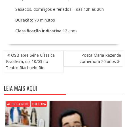
Sábados, domingos e feriados – das 12h às 20h.
Duração:
70 minutos
Classificação indicativa:
12 anos
N
OSB abre Série Clássica
Poeta Maria Rezende
A
Brasileira, dia 10/03 no
comemora 20 anos
V
Teatro Riachuelo Rio
E
G
A
LEIA MAIS AQUI
Ç
Ã
O
AGENCIA REDE
CULTURA
D
E
P