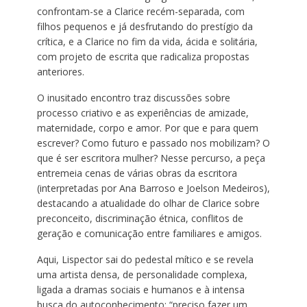
confrontam-se a Clarice recém-separada, com
filhos pequenos e já desfrutando do prestígio da
crítica, e a Clarice no fim da vida, ácida e solitária,
com projeto de escrita que radicaliza propostas
anteriores.
O inusitado encontro traz discussões sobre
processo criativo e as
experiências de amizade,
maternidade, corpo e amor. Por que e para quem
escrever? Como futuro e passado nos mobilizam? O
que é ser escritora mulher? Nesse percurso, a peça
entremeia cenas de várias obras da escritora
(interpretadas por Ana Barroso e Joelson Medeiros),
destacando a atualidade do olhar de Clarice sobre
preconceito, discriminação étnica, conflitos de
geração e comunicação entre familiares e amigos.
Aqui,
Lispector sai do pedestal mítico e se revela
uma artista densa, de personalidade complexa,
ligada a dramas sociais e humanos e à intensa
busca do autoconhecimento: “preciso fazer um