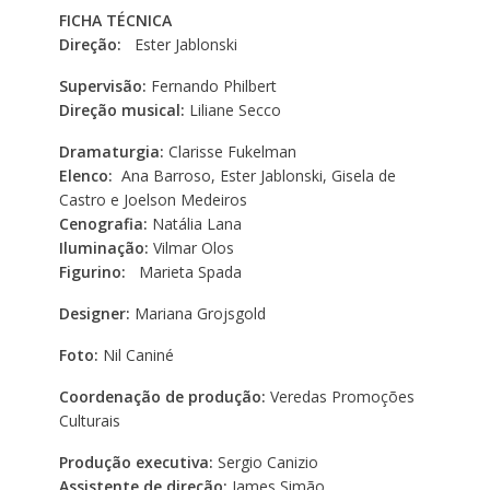
FICHA TÉCNICA
Direção:
Ester Jablonski
Supervisão:
Fernando Philbert
Direção musical:
Liliane Secco
Dramaturgia:
Clarisse Fukelman
Elenco:
Ana Barroso, Ester Jablonski, Gisela de
Castro e Joelson Medeiros
Cenografia:
Natália Lana
Iluminação:
Vilmar Olos
Figurino:
Marieta Spada
Designer:
Mariana Grojsgold
Foto:
Nil Caniné
Coordenação de produção:
Veredas Promoções
Culturais
Produção executiva:
Sergio Canizio
Assistente de direção:
James Simão