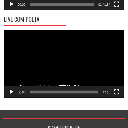
00:00
01:41:54
LIVE COM POETA
Tocador
de
vídeo
00:00
47:18
©AGENCIA REDE