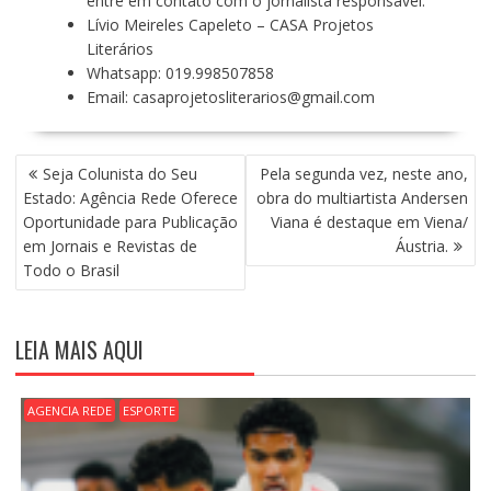
entre em contato com o jornalista responsável:
Lívio Meireles Capeleto – CASA Projetos
Literários
Whatsapp: 019.998507858
Email:
casaprojetosliterarios@gmail.com
N
Seja Colunista do Seu
Pela segunda vez, neste ano,
A
Estado: Agência Rede Oferece
obra do multiartista Andersen
V
Oportunidade para Publicação
Viana é destaque em Viena/
E
em Jornais e Revistas de
Áustria.
G
Todo o Brasil
A
Ç
Ã
LEIA MAIS AQUI
O
D
E
AGENCIA REDE
ESPORTE
P
O
S