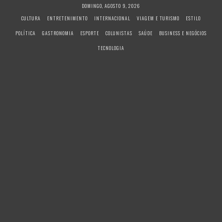
S
DOMINGO, AGOSTO 9, 2026
k
CULTURA
ENTRETENIMENTO
INTERNACIONAL
VIAGEM E TURISMO
ESTILO
i
POLÍTICA
GASTRONOMIA
ESPORTE
COLUNISTAS
SAÚDE
BUSINESS E NEGÓCIOS
p
t
TECNOLOGIA
o
c
o
n
t
e
n
t