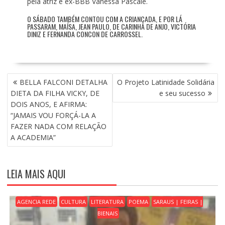
pela atriz e ex-BBB Vanessa Pascale.
O SÁBADO TAMBÉM CONTOU COM A CRIANÇADA, E POR LÁ
PASSARAM, MAÍSA, JEAN PAULO, DE CARINHA DE ANJO, VICTÓRIA
DINIZ E FERNANDA CONCON DE CARROSSEL.
N
BELLA FALCONI DETALHA
O Projeto Latinidade Solidária
A
DIETA DA FILHA VICKY, DE
e seu sucesso
V
DOIS ANOS, E AFIRMA:
E
“JAMAIS VOU FORÇÁ-LA A
G
FAZER NADA COM RELAÇÃO
A
A ACADEMIA”
Ç
Ã
O
LEIA MAIS AQUI
D
E
P
AGENCIA REDE
CULTURA
LITERATURA
POEMA
SARAUS | FEIRAS |
O
BIENAIS
S