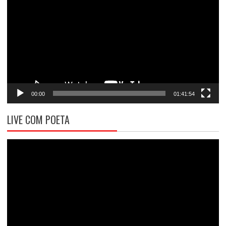
de
vídeo
00:00
01:41:54
LIVE COM POETA
Tocador
de
vídeo