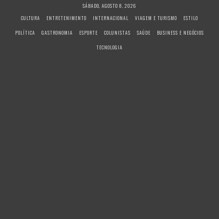
S
SÁBADO, AGOSTO 8, 2026
k
CULTURA
ENTRETENIMENTO
INTERNACIONAL
VIAGEM E TURISMO
ESTILO
i
POLÍTICA
GASTRONOMIA
ESPORTE
COLUNISTAS
SAÚDE
BUSINESS E NEGÓCIOS
p
t
TECNOLOGIA
o
c
o
n
t
e
n
t