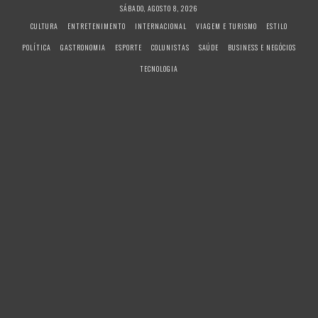
S
SÁBADO, AGOSTO 8, 2026
k
CULTURA
ENTRETENIMENTO
INTERNACIONAL
VIAGEM E TURISMO
ESTILO
i
POLÍTICA
GASTRONOMIA
ESPORTE
COLUNISTAS
SAÚDE
BUSINESS E NEGÓCIOS
p
t
TECNOLOGIA
o
c
o
n
t
e
n
t