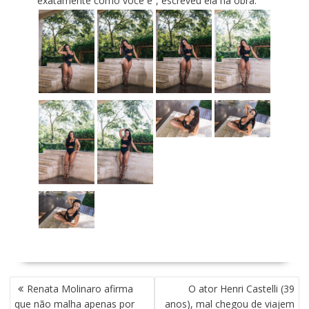
exatamente como você é”, escreveu ela na obra.
N
Renata Molinaro afirma
O ator Henri Castelli (39
A
que não malha apenas por
anos), mal chegou de viajem