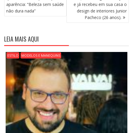
V
aparência: “Beleza sem saúde
e já recebeu em sua casa o
E
não dura nada”
design de interiores Junior
G
Pacheco (26 anos).
A
Ç
Ã
LEIA MAIS AQUI
O
D
E
ESTILO
MODELOS E MANEQUINS
P
O
S
T