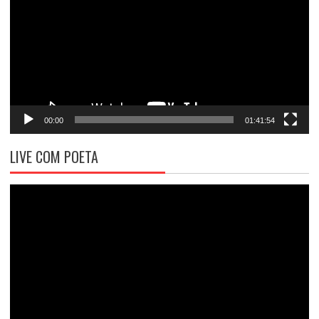
vídeo
00:00
01:41:54
LIVE COM POETA
Tocador
de
vídeo