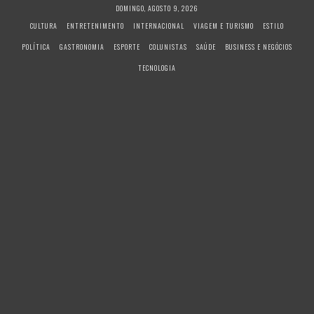
S
DOMINGO, AGOSTO 9, 2026
k
CULTURA
ENTRETENIMENTO
INTERNACIONAL
VIAGEM E TURISMO
ESTILO
i
POLÍTICA
GASTRONOMIA
ESPORTE
COLUNISTAS
SAÚDE
BUSINESS E NEGÓCIOS
p
t
TECNOLOGIA
o
c
o
n
t
e
n
t