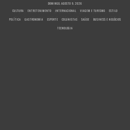
S
DOMINGO, AGOSTO 9, 2026
k
CULTURA
ENTRETENIMENTO
INTERNACIONAL
VIAGEM E TURISMO
ESTILO
i
POLÍTICA
GASTRONOMIA
ESPORTE
COLUNISTAS
SAÚDE
BUSINESS E NEGÓCIOS
p
t
TECNOLOGIA
o
c
o
n
t
e
n
t