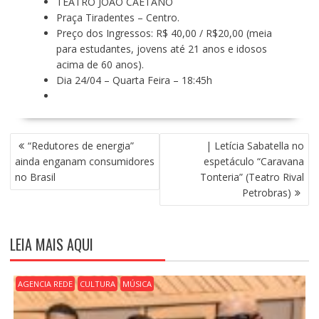
TEATRO JOÃO CAETANO
Praça Tiradentes – Centro.
Preço dos Ingressos: R$ 40,00 / R$20,00 (meia
para estudantes, jovens até 21 anos e idosos
acima de 60 anos).
Dia 24/04 – Quarta Feira – 18:45h
N
“Redutores de energia”
| Letícia Sabatella no
A
ainda enganam consumidores
espetáculo “Caravana
V
no Brasil
Tonteria” (Teatro Rival
E
Petrobras)
G
A
Ç
LEIA MAIS AQUI
Ã
O
D
AGENCIA REDE
CULTURA
MÚSICA
E
P