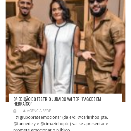
O
S
T
8ª EDIÇÃO DO FESTRIO JUDAICO VAI TER “PAGODE EM
HEBRAICO”
AGENCIA REDE
@grupoprateemocionar (da e/d: @carliinhos_pte,
@tannedely e @cimazinhopte) vai se apresentar e
promete emocionar o público...