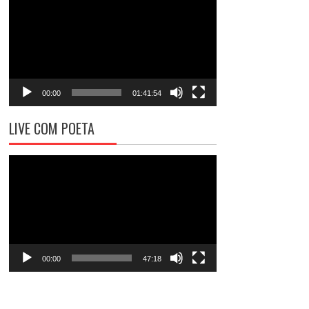
de
vídeo
00:00
01:41:54
LIVE COM POETA
Tocador
de
vídeo
00:00
47:18