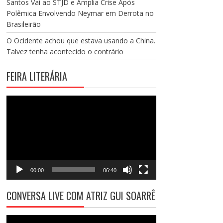
Santos Vai ao STJD e Amplia Crise Após
Polêmica Envolvendo Neymar em Derrota no
Brasileirão
O Ocidente achou que estava usando a China.
Talvez tenha acontecido o contrário
FEIRA LITERÁRIA
Tocador
de
vídeo
00:00
06:40
CONVERSA LIVE COM ATRIZ GUI SOARRÊ
Tocador