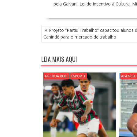
pela Galvani. Lei de Incentivo à Cultura, Mi
N
Projeto “Partiu Trabalho” capacitou alunos 
A
Canindé para o mercado de trabalho
V
E
G
LEIA MAIS AQUI
A
Ç
Ã
AGENCIA REDE
ESPORTE
AGENCIA 
O
D
E
P
O
S
T