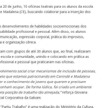
 a 20 de junho, 10 oficinas teatrais para os alunos da escola
de Madalena (CE), buscando colaborar para a inserção dos
no desenvolvimento de habilidades socioemocionais dos
bilidade profissional e pessoal. Além disso, os alunos
unicação, expressão corporal, prática do improviso,
a e organização cênica.
ram com grupos de até 30 alunos que, ao final, realizaram
 escola e comunidade, unindo e colocando em prática as
ofissional e pessoal que praticaram nas oficinas.
volvimento social criar mecanismos de inclusão de pessoas,
ojeto que estamos patrocinando em Canindé e Madalena
cer o conhecimento de jovens que querem e precisam
onham ocupar. De forma lúdica, foi criado um ambiente
la posição de trabalho tão almejada,”
reforça Giovana
ial Corporativa da Galvani.
, “Partiu Trabalho” é uma realização do Ministério da Cultura,