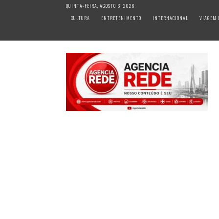
S
QUINTA-FEIRA, AGOSTO 6, 2026
k
CULTURA
ENTRETENIMENTO
INTERNACIONAL
VIAGEM 
i
p
t
o
c
o
n
t
e
n
t