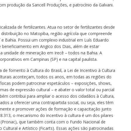
m produção da Sancell Produções, e patrocínio da Galvani.
alizada de fertilizantes. Atua no setor de fertilizantes desde
 distribuição no Matopiba, região agrícola que compreende
 e Bahia. Possui um complexo industrial em Luís Eduardo
 beneficiamento em Angico dos Dias, além de estar
 unidade de mineração em Irecê – todos na Bahia. A
porativos em Campinas (SP) e na capital paulista.
a de fomento à Cultura do Brasil, a Lei de Incentivo à Cultura
culturais aconteçam, todos os anos, em todas as regiões do
físicas podem patrocinar espetáculos – exposições, shows,
rmas de expressão cultural – e abater o valor total ou parcial
ém contribui para ampliar o acesso dos cidadãos à Cultura,
ados a oferecer uma contrapartida social, ou seja, eles têm
itamente e promover ações de formação e capacitação junto
8.313, o mecanismo do incentivo à cultura é um dos pilares
a (Pronac), que também conta com o Fundo Nacional de
Cultural e Artístico (Ficarts). Essas ações são patrocinadas