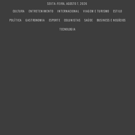
S
SEXTA-FEIRA, AGOSTO 7, 2026
k
CULTURA
ENTRETENIMENTO
INTERNACIONAL
VIAGEM E TURISMO
ESTILO
i
POLÍTICA
GASTRONOMIA
ESPORTE
COLUNISTAS
SAÚDE
BUSINESS E NEGÓCIOS
p
t
TECNOLOGIA
o
c
o
n
t
e
n
t