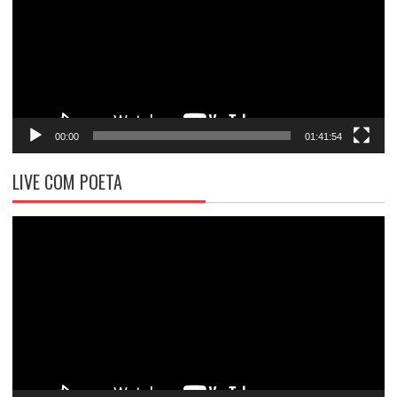
00:00
01:41:54
LIVE COM POETA
Tocador
de
vídeo