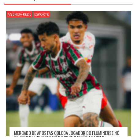
Ã
O
D
AGENCIA REDE
ESPORTE
E
P
O
S
T
MERCADO DE APOSTAS COLOCA JOGADOR DO FLUMINENSE NO