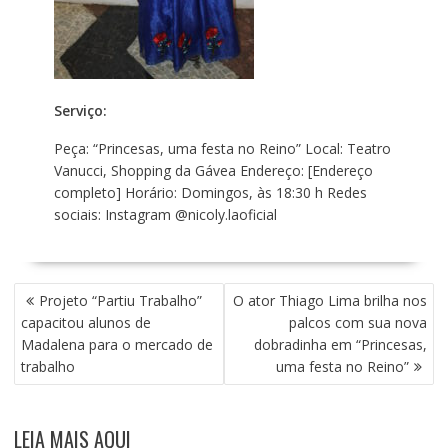
Serviço:
Peça: “Princesas, uma festa no Reino” Local: Teatro
Vanucci, Shopping da Gávea Endereço: [Endereço
completo] Horário: Domingos, às 18:30 h Redes
sociais: Instagram @nicoly.laoficial
N
Projeto “Partiu Trabalho”
O ator Thiago Lima brilha nos
A
capacitou alunos de
palcos com sua nova
V
Madalena para o mercado de
dobradinha em “Princesas,
E
trabalho
uma festa no Reino”
G
A
Ç
LEIA MAIS AQUI