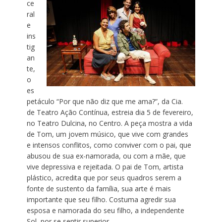
ce
ral
e
ins
tig
an
te,
o
es
petáculo “Por que não diz que me ama?”, da Cia.
de Teatro Ação Contínua, estreia dia 5 de fevereiro,
no Teatro Dulcina, no Centro. A peça mostra a vida
de Tom, um jovem músico, que vive com grandes
e intensos conflitos, como conviver com o pai, que
abusou de sua ex-namorada, ou com a mãe, que
vive depressiva e rejeitada. O pai de Tom, artista
plástico, acredita que por seus quadros serem a
fonte de sustento da família, sua arte é mais
importante que seu filho. Costuma agredir sua
esposa e namorada do seu filho, a independente
Sol, por se sentir superior