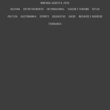
S
DOMINGO, AGOSTO 9, 2026
k
CULTURA
ENTRETENIMENTO
INTERNACIONAL
VIAGEM E TURISMO
ESTILO
i
POLÍTICA
GASTRONOMIA
ESPORTE
COLUNISTAS
SAÚDE
BUSINESS E NEGÓCIOS
p
t
TECNOLOGIA
o
c
o
n
t
e
n
t