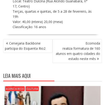
Local: Teatro Dulcina (Rua Alcindo Guanabara, n°
17, Centro)
Terças, quartas e quintas, de 5 a 28 de fevereiro, às
19h
Valor: 40,00 (inteira) 20,00 (meia)
Classificação: 16 anos
N
Cervejaria Backbone
Ecomoda
A
participa do Esquenta Rio2
realiza formatura de 160
V
alunos em quatro cidades do
E
estado neste mês
G
A
Ç
LEIA MAIS AQUI
Ã
O
D
AGENCIA REDE
CULTURA
E
P
O