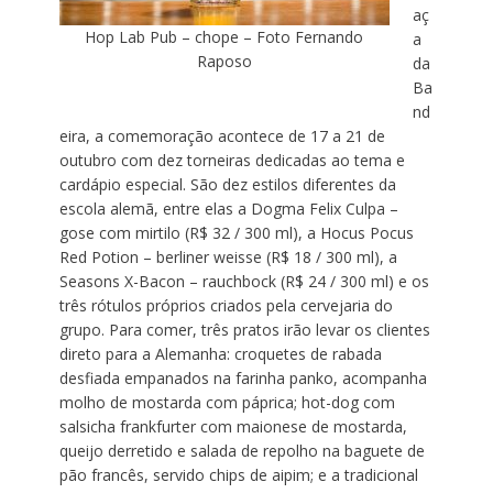
aç
Hop Lab Pub – chope – Foto Fernando
a
Raposo
da
Ba
nd
eira, a comemoração acontece de 17 a 21 de
outubro com dez torneiras dedicadas ao tema e
cardápio especial. São dez estilos diferentes da
escola alemã, entre elas a Dogma Felix Culpa –
gose com mirtilo (R$ 32 / 300 ml), a Hocus Pocus
Red Potion – berliner weisse (R$ 18 / 300 ml), a
Seasons X-Bacon – rauchbock (R$ 24 / 300 ml) e os
três rótulos próprios criados pela cervejaria do
grupo. Para comer, três pratos irão levar os clientes
direto para a Alemanha: croquetes de rabada
desfiada empanados na farinha panko, acompanha
molho de mostarda com páprica; hot-dog com
salsicha frankfurter com maionese de mostarda,
queijo derretido e salada de repolho na baguete de
pão francês, servido chips de aipim; e a tradicional