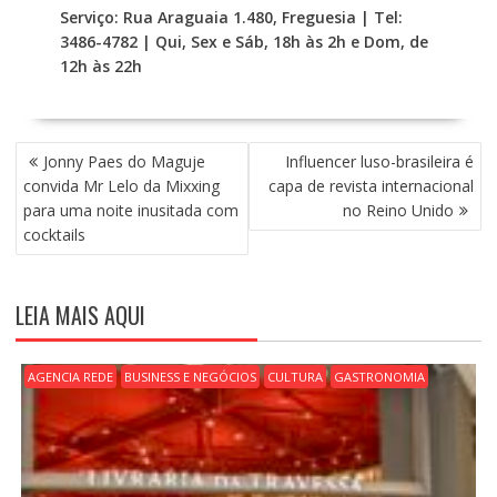
Serviço: Rua Araguaia 1.480, Freguesia | Tel:
3486-4782 | Qui, Sex e Sáb, 18h às 2h e Dom, de
12h às 22h
N
Jonny Paes do Maguje
Influencer luso-brasileira é
A
convida Mr Lelo da Mixxing
capa de revista internacional
V
para uma noite inusitada com
no Reino Unido
E
cocktails
G
A
Ç
LEIA MAIS AQUI
Ã
O
D
AGENCIA REDE
BUSINESS E NEGÓCIOS
CULTURA
GASTRONOMIA
E
P
O
S
T