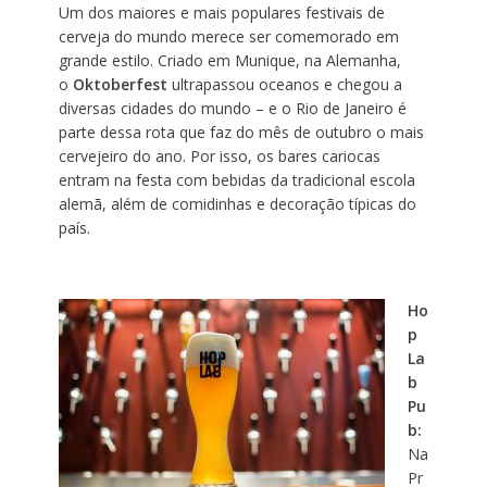
Um dos maiores e mais populares festivais de
cerveja do mundo merece ser comemorado em
grande estilo. Criado em Munique, na Alemanha,
o
Oktoberfest
ultrapassou oceanos e chegou a
diversas cidades do mundo – e o Rio de Janeiro é
parte dessa rota que faz do mês de outubro o mais
cervejeiro do ano. Por isso, os bares cariocas
entram na festa com bebidas da tradicional escola
alemã, além de comidinhas e decoração típicas do
país.
Ho
p
La
b
Pu
b:
Na
Pr