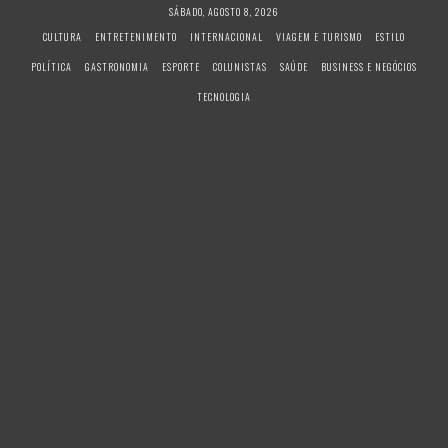
S
SÁBADO, AGOSTO 8, 2026
k
CULTURA
ENTRETENIMENTO
INTERNACIONAL
VIAGEM E TURISMO
ESTILO
i
POLÍTICA
GASTRONOMIA
ESPORTE
COLUNISTAS
SAÚDE
BUSINESS E NEGÓCIOS
p
t
TECNOLOGIA
o
c
o
n
t
e
n
t