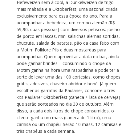
Hefeweizen sem álcool, a Dunkelweizen de trigo
mais maltada e a Oktoberfest, uma sazonal criada
exclusivamente para essa época do ano. Para a
acompanhar a bebedeira, um combo alemão (R$
59,90, duas pessoas) com diversos petiscos: joelho
de porco em lascas, mini salsichas alemãs sortidas,
chucrute, salada de batatas, pão da casa feito com
a Motim Folklore Pils e duas mostardas para
acompanhar. Quem aproveitar a data no bar, ainda
pode ganhar brindes – consumindo o chope da
Motim ganha na hora uma raspadinha e pode ter a
sorte de levar uma das 100 cortesias, como chopes
grátis, adesivos, chaveiro abridor e boné. Já quem
escolher as garrafas da Paulaner, concorre a três
kits Paulaner Oktoberfest (caneca + lata de cerveja)
que serão sorteados no dia 30 de outubro. Além
disso, a cada dois litros de chope consumidos, o
cliente ganha um mass (caneca de 1 litro), uma
camisa ou um chapéu. Serão 10 mass, 12 camisas e
três chapéus a cada semana.