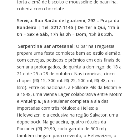
torta alemã de biscoito e mousseline de baunilha,
coberta com chocolate.
Serviço: Rua Barão de Iguatemi, 292 – Praça da
Bandeira | Tel: 3217-1146 | De Ter a Qui, 17h à
0h – Sex e Sáb, 17h às 2h – Dom, 15h às 22h.
Serpentina Bar Artesanal:
O bar na Freguesia
prepara uma festa completa bem ao estilo alemão,
com cervejas, petiscos e prêmios em dois finais de
semana prolongados, de quinta a domingo: de 18 a
21 e de 25 a 28 de outubro. Nas torneiras, cinco
chopes (R$ 15, 300 ml: R$ 25, 500 ml; R$ 48, um
litro). Entre os nacionais, a Folklore Pils da Motim e
a 1848, uma Vienna Lager colaborativa entre Motim
e Antuérpia. Já a Paulaner completa a ala das
importadas com três rótulos; a Helles; a
Hefeweizen; e a exclusiva na região Salvator, uma
doppelbock. Na geladeira, quatro rótulos da
Paulaner (R$ 29,90, cada garrafa de 500 ml)
também chegam para o evento, a Hefeweizen, a