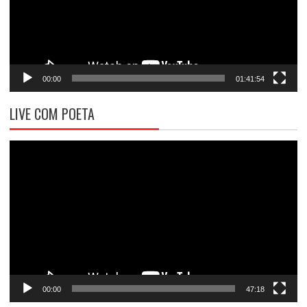
00:00
01:41:54
LIVE COM POETA
Tocador
de
vídeo
00:00
47:18