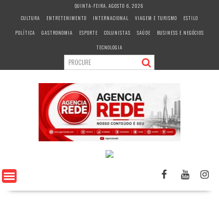
S
QUINTA-FEIRA, AGOSTO 6, 2026
k
CULTURA
ENTRETENIMENTO
INTERNACIONAL
VIAGEM E TURISMO
ESTILO
i
POLÍTICA
GASTRONOMIA
ESPORTE
COLUNISTAS
SAÚDE
BUSINESS E NEGÓCIOS
p
t
TECNOLOGIA
o
c
o
n
t
e
n
t