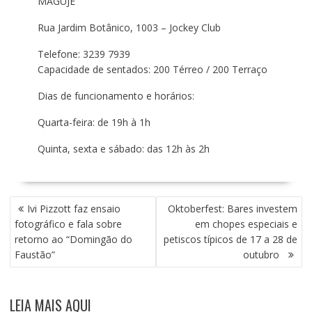
MAGUJE
Rua Jardim Botânico, 1003 – Jockey Club
Telefone: 3239 7939
Capacidade de sentados: 200 Térreo / 200 Terraço
Dias de funcionamento e horários:
Quarta-feira: de 19h à 1h
Quinta, sexta e sábado: das 12h às 2h
N
Ivi Pizzott faz ensaio
Oktoberfest: Bares investem
A
fotográfico e fala sobre
em chopes especiais e
V
retorno ao “Domingão do
petiscos típicos de 17 a 28 de
E
Faustão”
outubro
G
A
Ç
LEIA MAIS AQUI
Ã