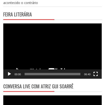
acontecido o contrário
FEIRA LITERÁRIA
Tocador
de
vídeo
00:00
06:40
CONVERSA LIVE COM ATRIZ GUI SOARRÊ
Tocador
de