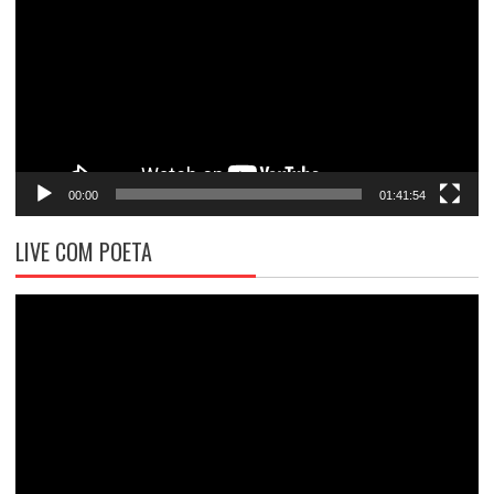
vídeo
00:00
01:41:54
LIVE COM POETA
Tocador
de
vídeo