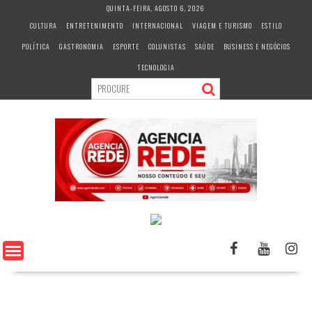
S
QUINTA-FEIRA, AGOSTO 6, 2026
k
CULTURA
ENTRETENIMENTO
INTERNACIONAL
VIAGEM E TURISMO
ESTILO
i
POLÍTICA
GASTRONOMIA
ESPORTE
COLUNISTAS
SAÚDE
BUSINESS E NEGÓCIOS
p
t
TECNOLOGIA
o
c
o
n
t
e
n
t