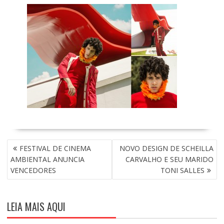
N
FESTIVAL DE CINEMA
NOVO DESIGN DE SCHEILLA
A
AMBIENTAL ANUNCIA
CARVALHO E SEU MARIDO
V
VENCEDORES
TONI SALLES
E
G
A
LEIA MAIS AQUI
Ç
Ã