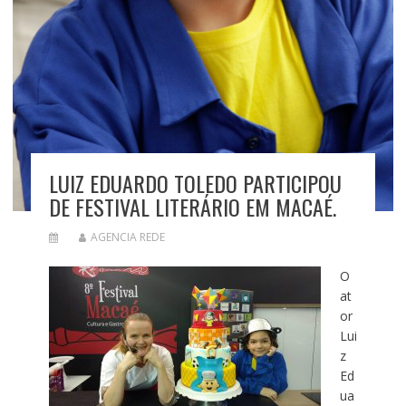
LUIZ EDUARDO TOLEDO PARTICIPOU
DE FESTIVAL LITERÁRIO EM MACAÉ.
AGENCIA REDE
O
at
or
Lui
z
Ed
ua