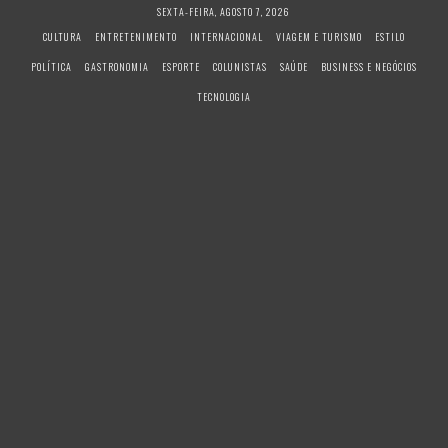
S
SEXTA-FEIRA, AGOSTO 7, 2026
k
CULTURA
ENTRETENIMENTO
INTERNACIONAL
VIAGEM E TURISMO
ESTILO
i
POLÍTICA
GASTRONOMIA
ESPORTE
COLUNISTAS
SAÚDE
BUSINESS E NEGÓCIOS
p
t
TECNOLOGIA
o
c
o
n
t
e
n
t