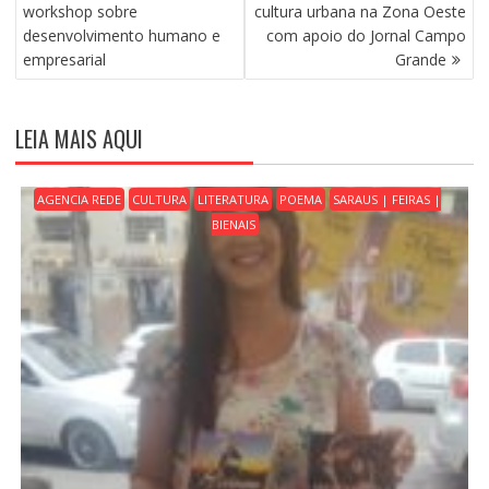
A
workshop sobre
cultura urbana na Zona Oeste
V
desenvolvimento humano e
com apoio do Jornal Campo
E
empresarial
Grande
G
A
Ç
LEIA MAIS AQUI
Ã
O
D
AGENCIA REDE
CULTURA
LITERATURA
POEMA
SARAUS | FEIRAS |
E
BIENAIS
P
O
S
T