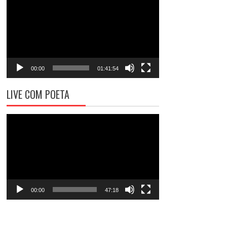
de
vídeo
00:00
01:41:54
LIVE COM POETA
Tocador
de
vídeo
00:00
47:18