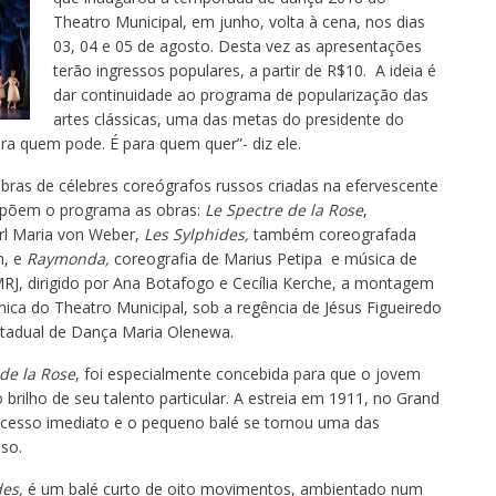
Theatro Municipal, em junho, volta à cena, nos dias
03, 04 e 05 de agosto. Desta vez as apresentações
terão ingressos populares, a partir de R$10. A ideia é
dar continuidade ao programa de popularização das
artes clássicas, uma das metas do presidente do
ra quem pode. É para quem quer”- diz ele.
bras de célebres coreógrafos russos criadas na efervescente
mpõem o programa as obras:
Le Spectre de la Rose
,
rl Maria von Weber,
Les Sylphides,
também coreografada
n, e
Raymonda,
coreografia de Marius Petipa e música de
RJ, dirigido por Ana Botafogo e Cecília Kerche, a montagem
ica do Theatro Municipal, sob a regência de Jésus Figueiredo
stadual de Dança Maria Olenewa.
 de la Rose
, foi especialmente concebida para que o jovem
brilho de seu talento particular. A estreia em 1911, no Grand
cesso imediato e o pequeno balé se tornou uma das
so.
des,
é um balé curto de oito movimentos, ambientado num