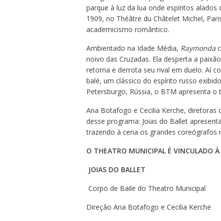
parque à luz da lua onde espíritos alad
1909, no Théâtre du Châtelet Michel, Pa
academicismo romântico.
Ambientado na Idade Média,
Raymonda
c
noivo das Cruzadas. Ela desperta a paixã
retorna e derrota seu rival em duelo. Aí
balé, um clássico do espírito russo exibi
Petersburgo, Rússia, o BTM apresenta o t
Ana Botafogo e Cecilia Kerche, diretoras d
desse programa: Joias do Ballet apresenta
trazendo à cena os grandes coreógrafos r
O THEATRO MUNICIPAL É VINCULADO À 
JOIAS DO BALLET
Corpo de Baile do Theatro Municipal
Direção Ana Botafogo e Cecilia Kerche