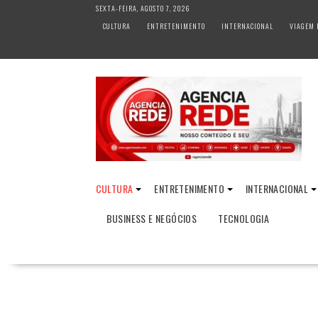
S
SEXTA-FEIRA, AGOSTO 7, 2026
k
CULTURA
ENTRETENIMENTO
INTERNACIONAL
VIAGEM 
i
p
t
o
c
o
n
t
e
n
CULTURA
ENTRETENIMENTO
INTERNACIONAL
t
BUSINESS E NEGÓCIOS
TECNOLOGIA