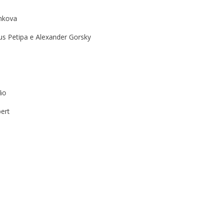
shkova
us Petipa e Alexander Gorsky
ão
ert