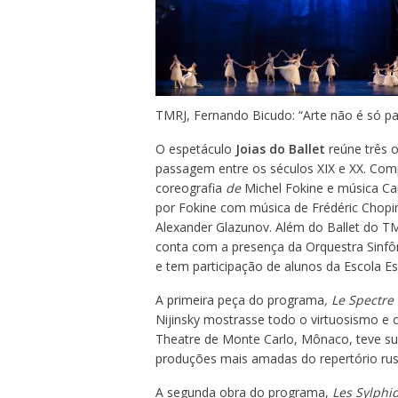
TMRJ, Fernando Bicudo: “Arte não é só pa
O espetáculo
Joias do Ballet
reúne três o
passagem entre os séculos XIX e XX. Co
coreografia
de
Michel Fokine e música Ca
por Fokine com música de Frédéric Chopi
Alexander Glazunov. Além do Ballet do TM
conta com a presença da Orquestra Sinfôn
e tem participação de alunos da Escola E
A primeira peça do programa
, Le Spectre
Nijinsky mostrasse todo o virtuosismo e o 
Theatre de Monte Carlo, Mônaco, teve su
produções mais amadas do repertório rus
A segunda obra do programa,
Les Sylphi