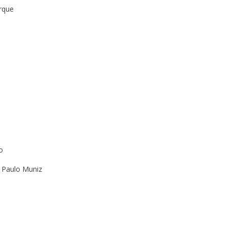
rque
o
u Paulo Muniz