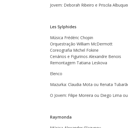
Jovem: Deborah Ribeiro e Priscila Albuque
Les Sylphides
Música Frédéric Chopin
Orquestração William McDermott
Coreografia Michel Fokine
Cenários e Figurinos Alexandre Benois
Remontagem Tatiana Leskova
Elenco
Mazurka: Claudia Mota ou Renata Tubarã
O Jovem: Filipe Moreira ou Diego Lima o
R
aymonda
Música Alexander Glazunov