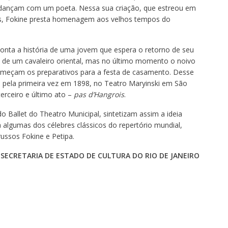
os dançam com um poeta. Nessa sua criação, que estreou em
ris, Fokine presta homenagem aos velhos tempos do
onta a história de uma jovem que espera o retorno de seu
o de um cavaleiro oriental, mas no último momento o noivo
 começam os preparativos para a festa de casamento. Desse
do pela primeira vez em 1898, no Teatro Maryinski em São
erceiro e último ato –
pas d’Hangrois
.
o Ballet do Theatro Municipal, sintetizam assim a ideia
 algumas dos célebres clássicos do repertório mundial,
ussos Fokine e Petipa.
SECRETARIA DE ESTADO DE CULTURA DO RIO DE JANEIRO