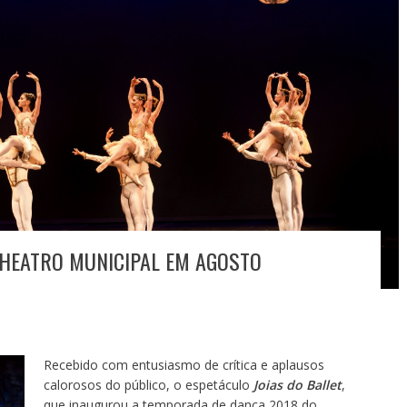
 THEATRO MUNICIPAL EM AGOSTO
Recebido com entusiasmo de crítica e aplausos
calorosos do público, o espetáculo
Joias do Ballet
,
que inaugurou a temporada de dança 2018 do