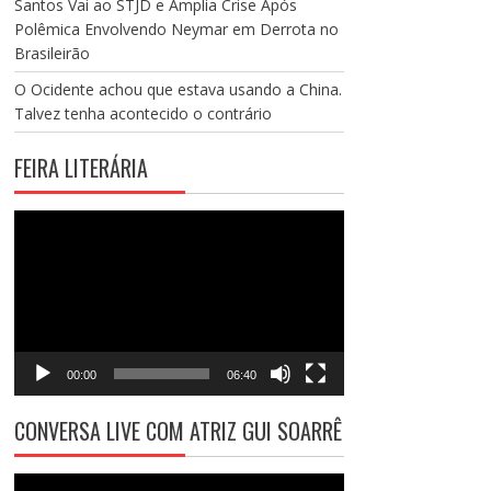
Santos Vai ao STJD e Amplia Crise Após
Polêmica Envolvendo Neymar em Derrota no
Brasileirão
O Ocidente achou que estava usando a China.
Talvez tenha acontecido o contrário
FEIRA LITERÁRIA
Tocador
de
vídeo
00:00
06:40
CONVERSA LIVE COM ATRIZ GUI SOARRÊ
Tocador